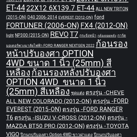
18X9 ET0
ET-44
22X12 6X139.7 ET-44
ALL NEW TRITON
ford
(2015-ON)
D40 2006-2014
EVEREST (2012-ON)
FORTUNER (2006-ON)
FX4 (2012-ON)
REVO
T7
NP300 (2015-ON)
light
กระจังหน้า
การ์ด
กล้องถอยหลัง
ก้อนรอง
มอเตอร์พวงมาลัยไฟฟ้า FORD RANGER NEXTGEN 2022
หน้าปรับองศา OPTION
4WD ขนาด 1 นิ้ว (25mm) สี
เหลือง
ก้อนรองหลังปรับองศา
OPTION 4WD ขนาด 1 นิ้ว
(25mm) สีเหลือง
ตรงรุ่น -CHEVE
ชุดแต่ง
ALL NEW COLORADO (2012-ON)
ตรงรุ่น -FORD
EVEREST (2015-ON)
ตรงรุ่น -FORD RANGER
T6
ตรงรุ่น -ISUZU V-CROSS (2012-ON)
ตรงรุ่น -
MAZDA BT50 PRO (2012-ON)
ตรงรุ่น -TOYOTA
VIGO
ปีกนกปรับองศา Option 4WD ขาวฝาแดง
ปีกนกปรับองศา