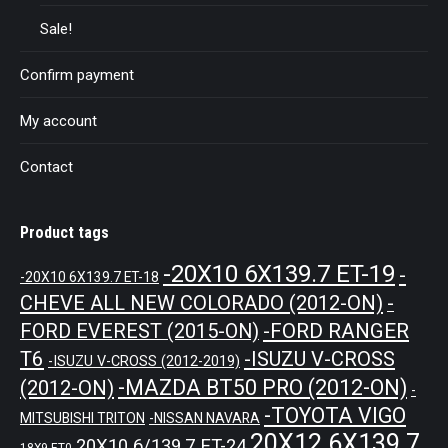
Sale!
Confirm payment
My account
Contact
Product tags
-20X10 6X139.7 ET-19
-
-20X10 6X139.7 ET-18
CHEVE ALL NEW COLORADO (2012-ON)
-
-FORD RANGER
FORD EVEREST (2015-ON)
T6
-ISUZU V-CROSS
-ISUZU V-CROSS (2012-2019)
-MAZDA BT50 PRO (2012-ON)
(2012-ON)
-
-TOYOTA VIGO
MITSUBISHI TRITON
-NISSAN NAVARA
20X12 6X139.7
20X10 6/139.7 ET-24