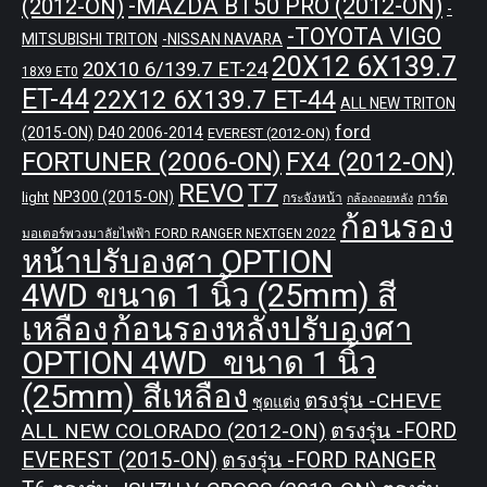
-MAZDA BT50 PRO (2012-ON)
(2012-ON)
-
-TOYOTA VIGO
MITSUBISHI TRITON
-NISSAN NAVARA
20X12 6X139.7
20X10 6/139.7 ET-24
18X9 ET0
ET-44
22X12 6X139.7 ET-44
ALL NEW TRITON
ford
(2015-ON)
D40 2006-2014
EVEREST (2012-ON)
FORTUNER (2006-ON)
FX4 (2012-ON)
REVO
T7
NP300 (2015-ON)
light
กระจังหน้า
การ์ด
กล้องถอยหลัง
ก้อนรอง
มอเตอร์พวงมาลัยไฟฟ้า FORD RANGER NEXTGEN 2022
หน้าปรับองศา OPTION
4WD ขนาด 1 นิ้ว (25mm) สี
เหลือง
ก้อนรองหลังปรับองศา
OPTION 4WD ขนาด 1 นิ้ว
(25mm) สีเหลือง
ตรงรุ่น -CHEVE
ชุดแต่ง
ALL NEW COLORADO (2012-ON)
ตรงรุ่น -FORD
EVEREST (2015-ON)
ตรงรุ่น -FORD RANGER