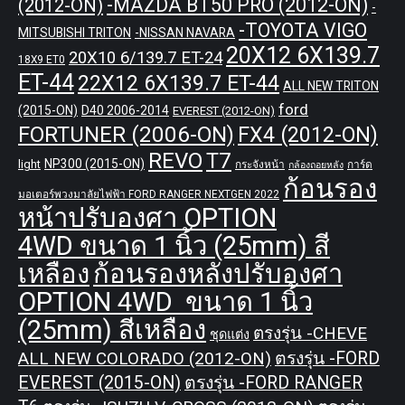
-MAZDA BT50 PRO (2012-ON)
(2012-ON)
-
-TOYOTA VIGO
MITSUBISHI TRITON
-NISSAN NAVARA
20X12 6X139.7
20X10 6/139.7 ET-24
18X9 ET0
ET-44
22X12 6X139.7 ET-44
ALL NEW TRITON
ford
(2015-ON)
D40 2006-2014
EVEREST (2012-ON)
FORTUNER (2006-ON)
FX4 (2012-ON)
REVO
T7
NP300 (2015-ON)
light
กระจังหน้า
การ์ด
กล้องถอยหลัง
ก้อนรอง
มอเตอร์พวงมาลัยไฟฟ้า FORD RANGER NEXTGEN 2022
หน้าปรับองศา OPTION
4WD ขนาด 1 นิ้ว (25mm) สี
เหลือง
ก้อนรองหลังปรับองศา
OPTION 4WD ขนาด 1 นิ้ว
(25mm) สีเหลือง
ตรงรุ่น -CHEVE
ชุดแต่ง
ALL NEW COLORADO (2012-ON)
ตรงรุ่น -FORD
EVEREST (2015-ON)
ตรงรุ่น -FORD RANGER