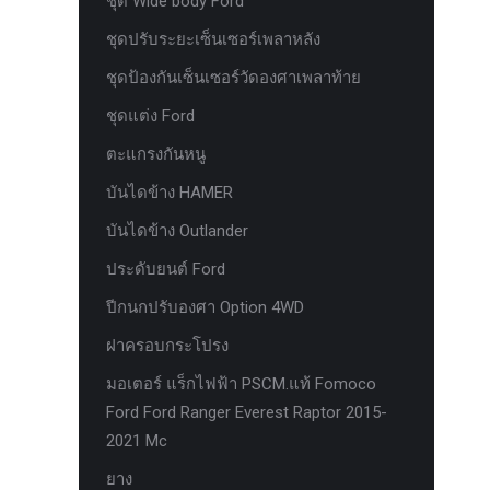
ชุด Wide body Ford
ห่วงแดง HAMER
ชุดปรับระยะเซ็นเซอร์เพลาหลัง
ห่วงโอเมก้า option
ชุดป้องกันเซ็นเซอร์วัดองศาเพลาท้าย
หัวเกียร์
ชุดแต่ง Ford
อุปกรณ์ภายในรถยนต์ FORD
ตะแกรงกันหนู
เคสกุญแจคาร์บอน for ford next gen
บันไดข้าง HAMER
เซ็นเซอร์หน้าพร้อมสายแท้ 4 จุด ตรงรุ่น
บันไดข้าง Outlander
Ranger Everest Raptor MC ปี 2015-2021
ประดับยนต์ Ford
เซ็นเซอร์หน้าพร้อมสายแท้ 6 จุด ตรงรุ่น
Ranger Everest Raptor MC ปี 2015-2021
ปีกนกปรับองศา Option 4WD
แผงครอบแอร์ FCIM ตรงรุ่น Ford XLT.
ฝาครอบกระโปรง
2015-2017
มอเตอร์ แร็กไฟฟ้า PSCM.แท้ Fomoco
แผงควบคุมแอร์ FCIM ตรงรุ่น FORD
Ford Ford Ranger Everest Raptor 2015-
EVEREST 2.2 3.2 2.0
2021 Mc
แหนบแอด option 4wd
ยาง