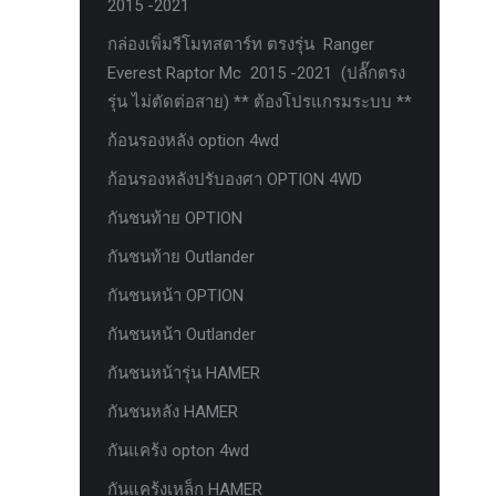
2015 -2021
ตะแกรงกันหนู
กล่องเพิ่มรีโมทสตาร์ท ตรงรุ่น Ranger
บันไดข้าง HAMER
Everest Raptor Mc 2015 -2021 (ปลั๊กตรง
รุ่น ไม่ตัดต่อสาย) ** ต้องโปรแกรมระบบ **
บันไดข้าง Outlander
ก้อนรองหลัง option 4wd
ประดับยนต์ Ford
ก้อนรองหลังปรับองศา OPTION 4WD
ปีกนกปรับองศา Option 4WD
กันชนท้าย OPTION
ฝาครอบกระโปรง
กันชนท้าย Outlander
มอเตอร์ แร็กไฟฟ้า PSCM.แท้ Fomoco
Ford Ford Ranger Everest Raptor 2015-
กันชนหน้า OPTION
2021 Mc
กันชนหน้า Outlander
ยาง
กันชนหน้ารุ่น HAMER
ยาง Crossleader Wildtiger T01 Tires
กันชนหลัง HAMER
ยาง Leao Sport AT-2
กันแคร้ง opton 4wd
ยาง Nos N1
กันแคร้งเหล็ก HAMER