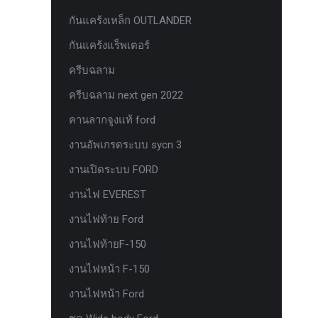
ยาง Veenom Black Eagle
กันแคร้งเหล็ก OUTLANDER
ยาง ยาง Grit King Ridge Climber R/T
กันแคร้งแร็พเตอร์
รุ่นใหม่มาแล้ว กระจก F-150 ตรงรุ่น
ครีบฉลาม
RANGER EVEREST Raptor 2011-2021
ครีบฉลาม next gen 2022
หน้าจอ Sync 3 รุ่นล่าสุด ตรงรุ่น Ford
คานลากจูงแท้ ford
Ranger Everest สำหรับ Upgrade Sync
งานอัพเกรดระบบ sycn 3
หน้าจอเรือนไมล์แท้ FORD EVEREST
RANGER 2.0 PART G
งานเปิดระบบ FORD
หน้าจอเรือนไมล์แท้ FORD EVEREST
งานไฟ EVEREST
RANGER 2.0 PART J
งานไฟท้าย Ford
หน้าจอเรือนไมล์แท้ FORD F150
งานไฟท้ายF-150
หน้าจอเรือนไมล์แท้ FORD RAPTOR
งานไฟหน้า F-150
หน้าจอเรือนไมล์แท้ FORD XL ธรรมดา
งานไฟหน้า Ford
PART J