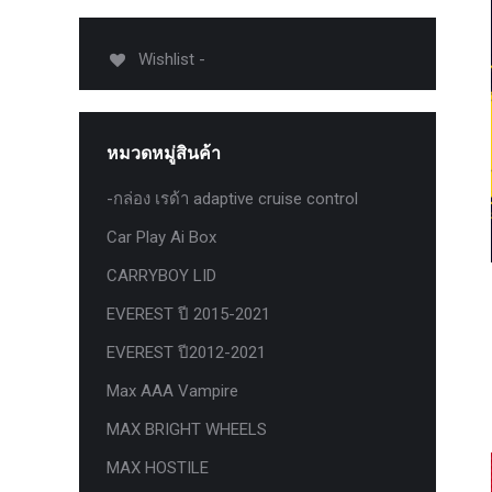
USB TypeA และ TypeC แท้ตรงรุ่น
Ranger Raptor Everest
Wishlist -
VCM 2 license แท้ 1 ปี •• FOR FORD
MAZDA •• IDS.
กระจก F-150 ตรงรุ่น RANGER EVEREST
หมวดหมู่สินค้า
Raptor 2011-2021
-กล่อง เรด้า adaptive cruise control
กระจกมองข้าง F-150 USA สำหรับ
Ranger Raptor Everest ปี2012+ 1 คู่
Car Play Ai Box
กระจังหน้า EVEREST
CARRYBOY LID
กระจังหน้า FORD
EVEREST ปี 2015-2021
กระจังหน้า RAPTOR
EVEREST ปี2012-2021
กล่องควบคุมระบบเกียร์ TCM สำหรับรถ :
Max AAA Vampire
Ford Fiesta 1.5/1.6 แท้ใหม่
MAX BRIGHT WHEELS
กล้องติดรถยนต์
MAX HOSTILE
กล้องติดรถยนต์ VIOFO รุ่น A129 Duo