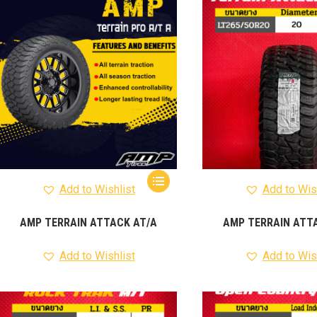
รุ่น -ISUZU V-CROSS (2
ON)
ตรงรุ่น -MAZDA B
PRO (2012-ON)
ตรงรุ่น 
TOYOTA VIGO
ปีกนกปรับอ
4WD ขาวฝาแดง
ปีกนกปรับองศา 
4WD ดำฝาแดง
ปีกนกปรับองศา O
ปีกนกปรับองศา O
ฟ้าฝาแดง
4WD เหลืองฝาฟ้า
ปีกนกปรับ
Option 4WD แดงฝาดำ
ห่วงโอเมก้
OPTION 4WD (สีแดง)
ไฟหน้า
อัพเกรด
Add to Wishlist
Add to Wis
AMP TERRAIN ATTACK AT/A
AMP TERRAIN ATT
Add to Wishlist
Add to Wis