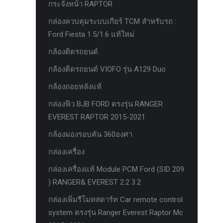
กระจังหน้า RAPTOR
ครีบฉลาม next gen 2022
กล่องควบคุมระบบเกียร์ TCM สำหรับรถ :
คานลากจูงแท้ ford
Ford Fiesta 1.5/1.6 แท้ใหม่
งานอัพเกรดระบบ sycn 3
กล้องติดรถยนต์
งานเปิดระบบ FORD
กล้องติดรถยนต์ VIOFO รุ่น A129 Duo
งานไฟ EVEREST
กล้องถอยหลังแท้
งานไฟท้าย Ford
กล่องฟิว BJB FORD ตรงรุ่น RANGER
งานไฟท้ายF-150
EVEREST RAPTOR 2015-2021
งานไฟหน้า F-150
กล้องมองรอบคัน 360องศา
งานไฟหน้า Ford
กล่องเครื่อง
ชุด Wide body Ford
กล่องเครื่องแท้ Module PCM Ford (SID 209
) RANGER& EVEREST 2.2 3.2
ชุดปรับระยะเซ็นเซอร์เพลาหลัง
กล่องเพิ่มรีโมทสตาร์ท Car remote control
ชุดป้องกันเซ็นเซอร์วัดองศาเพลาท้าย
system ตรงรุ่น Ranger Everest Raptor Mc
ชุดแต่ง Ford