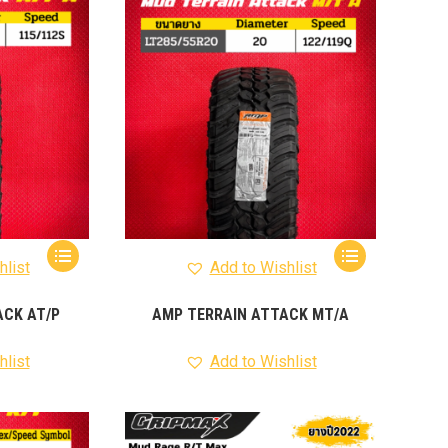
012-
T50
-
งศา Option
Option
ption 4WD
ption
องศา
าอลูมิเนียม
hlist
Add to Wishlist
ACK AT/P
AMP TERRAIN ATTACK MT/A
hlist
Add to Wishlist