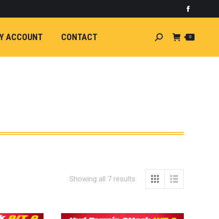
)
light
Faceboo
7
กระจัง
Y ACCOUNT
CONTACT
Search:
0
ัยไฟฟ้า
อน
ศา
ขนาด
ลัง
ION
้ว
ง
ชุดแต่ง
EW
Showing all 7 results
ตรงรุ่น
5-ON)
 T6
ตรง