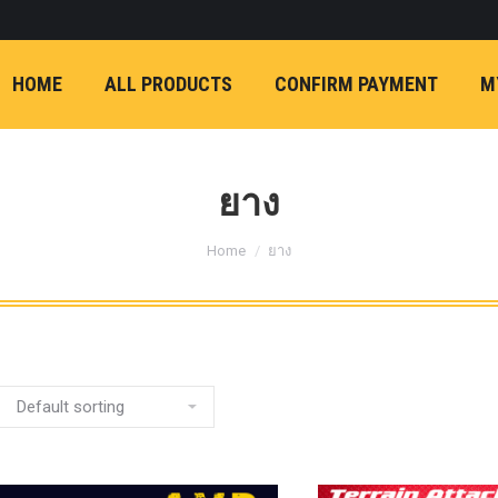
ON)
FX4 (2012-ON
REVO
T
NP300 (2015-ON)
HOME
ALL PRODUCTS
CONFIRM PAYMENT
M
หน้า
การ์ดมอเตอร์พวงมาล
กล้องถอยหลัง
ก้
FORD RANGER NEXTGEN 2022
รองหน้าปรับอง
OPTION 4WD 
ยาง
1 นิ้ว (25mm) สี
You are here:
เหลือง
ก้อนรองห
Home
ยาง
ปรับองศา OPT
4WD ขนาด 1 นิ
(25mm) สีเหลือ
ตรงรุ่น -CHEVE ALL N
COLORADO (2012-ON)
-FORD EVEREST (201
ตรงรุ่น -FORD RANGER