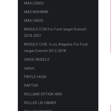
MAX LENSO
กล้องถอยหลังแท้
MAX MOHAWK
กล่องฟิว BJB FORD ตรงรุ่น RANGER
MAX OASIS
EVEREST RAPTOR 2015-2021
MODULE CCM For Ford ranger Everest
กล้องมองรอบคัน 360องศา
2018-2021
กล่องเครื่อง
MODULE CCM. ระบบ Adaptive For Ford
กล่องเครื่องแท้ Module PCM Ford (SID
ranger Everest 2015-2018
209 ) RANGER& EVEREST 2.2 3.2
OASIS WHEELS
กล่องเพิ่มรีโมทสตาร์ท Car remote
option
control system ตรงรุ่น Ranger Everest
PINTLE HOOK
Raptor Mc 2015 -2021
RAPTOR
กล่องเพิ่มรีโมทสตาร์ท ตรงรุ่น Ranger
Everest Raptor Mc 2015 -2021 (ปลั๊ก
ROLLBAR OPTION 4WD
ตรงรุ่น ไม่ตัดต่อสาย) ** ต้องโปรแกรม
ROLLER LID HAMER
ระบบ **