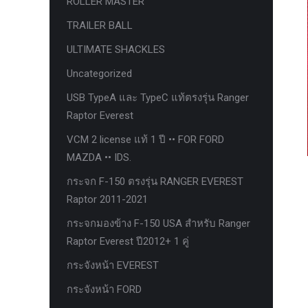
ROLLER MASTER
ก้อนรองหลัง option 4wd
TRAILER BALL
ก้อนรองหลังปรับองศา OPTION 4WD
ULTIMATE SHACKLES
กันชนท้าย OPTION
Uncategorized
กันชนท้าย Outlander
USB TypeA และ TypeC แท้ตรงรุ่น Ranger
กันชนหน้า OPTION
Raptor Everest
กันชนหน้า Outlander
VCM 2 license แท้ 1 ปี •• FOR FORD
กันชนหน้ารุ่น HAMER
MAZDA •• IDS.
กันชนหลัง HAMER
กระจก F-150 ตรงรุ่น RANGER EVEREST
Raptor 2011-2021
กันแคร้ง opton 4wd
กระจกมองข้าง F-150 USA สำหรับ Ranger
กันแคร้งเหล็ก HAMER
Raptor Everest ปี2012+ 1 คู่
กันแคร้งเหล็ก OUTLANDER
กระจังหน้า EVEREST
กันแคร้งแร็พเตอร์
กระจังหน้า FORD
ครีบฉลาม