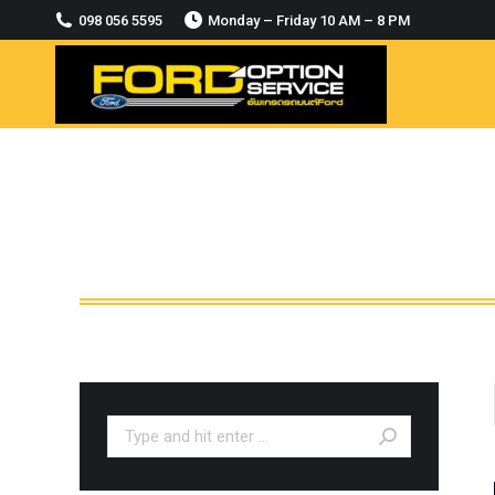
2018-2021
098 056 5595
Monday – Friday 10 AM – 8 PM
MODULE CCM. ระบบ Adaptive For Ford
ranger Everest 2015-2018
OASIS WHEELS
option
PINTLE HOOK
RAPTOR
ROLLBAR OPTION 4WD
ROLLER LID HAMER
ROLLER MASTER
TRAILER BALL
ULTIMATE SHACKLES
Search:
Uncategorized