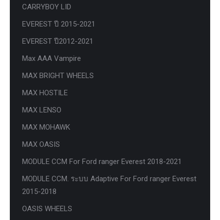
CARRYBOY LID
EVEREST ปี 2015-2021
EVEREST ปี2012-2021
Max AAA Vampire
MAX BRIGHT WHEELS
MAX HOSTILE
MAX LENSO
MAX MOHAWK
MAX OASIS
MODULE CCM For Ford ranger Everest 2018-2021
MODULE CCM. ระบบ Adaptive For Ford ranger Everest
2015-2018
OASIS WHEELS