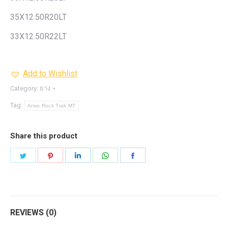
35X12.50R20LT
33X12.50R22LT
Add to Wishlist
Category:
ยาง
Tag:
Arivo Rock Trak MT
Share this product
Share
Share
Share
Share
Share
on
on
on
on
on
Twitter
Pinterest
LinkedIn
WhatsApp
Facebook
REVIEWS (0)