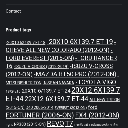
Contact
Product tags
-20X10 6X139.7 ET-19
-
-20X10 6X139.7 ET-18
CHEVE ALL NEW COLORADO (2012-ON)
-
-FORD RANGER
FORD EVEREST (2015-ON)
T6
-ISUZU V-CROSS
-ISUZU V-CROSS (2012-2019)
-MAZDA BT50 PRO (2012-ON)
(2012-ON)
-
-TOYOTA VIGO
MITSUBISHI TRITON
-NISSAN NAVARA
20X12 6X139.7
20X10 6/139.7 ET-24
18X9 ET0
ET-44
22X12 6X139.7 ET-44
ALL NEW TRITON
ford
(2015-ON)
D40 2006-2014
EVEREST (2012-ON)
FORTUNER (2006-ON)
FX4 (2012-ON)
REVO
T7
NP300 (2015-ON)
light
กระจังหน้า
การ์ด
กล้องถอยหลัง