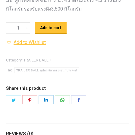
มม. ลูกโทลบอล ขนาด 2 นิ้วขนาด7x30x12 ซม.น้ำหนัก2
กิโลกรัมรองรับแรงดึง3,500 กิโลกรัม
HAMER
Add to cart
TRAILER
Add to Wishlist
BALL
quantity
Category:
TRAILER BALL
Tag:
TRAILER BALL อุปกรณ์ลากจูงเอนกประสงค์
Share this product
Share
Share
Share
Share
Share
on
on
on
on
on
Twitter
Pinterest
LinkedIn
WhatsApp
Facebook
REVIEWS (0)