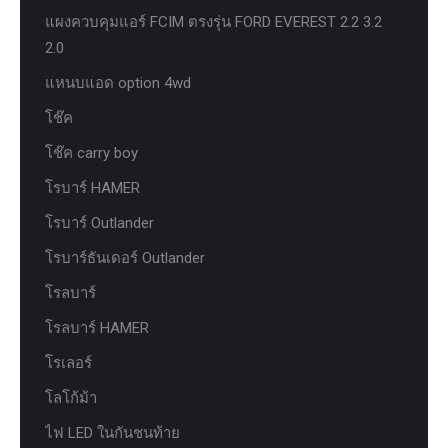
แผงควบคุมแอร์ FCIM ตรงรุ่น FORD EVEREST 2.2 3.2
2.0
แหนบแอด option 4wd
โช๊ค
โช๊ค carry boy
โรบาร์ HAMER
โรบาร์ Outlander
โรบาร์ธันเดอร์ Outlander
โรลบาร์
โรลบาร์ HAMER
โรเลอร์
โลโก้ม้า
ไฟ LED ในกันชนท้าย