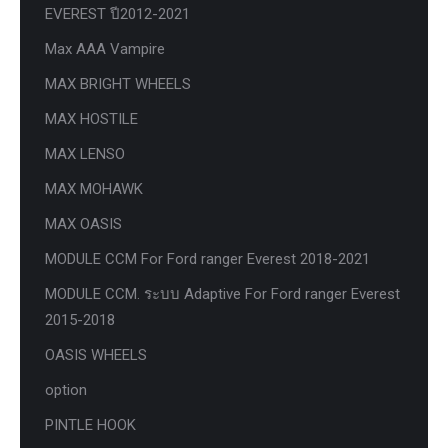
EVEREST ปี2012-2021
Max AAA Vampire
MAX BRIGHT WHEELS
MAX HOSTILE
MAX LENSO
MAX MOHAWK
MAX OASIS
MODULE CCM For Ford ranger Everest 2018-2021
MODULE CCM. ระบบ Adaptive For Ford ranger Everest
2015-2018
OASIS WHEELS
option
PINTLE HOOK