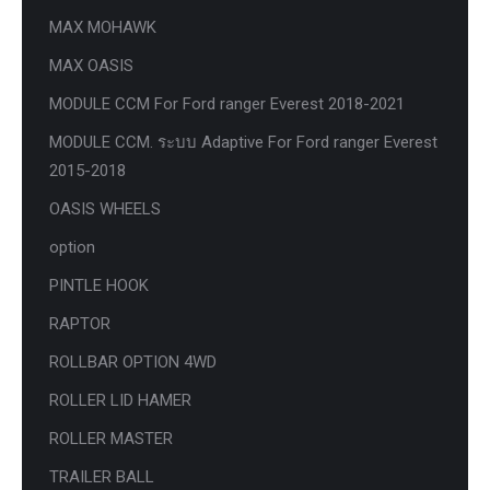
MAX MOHAWK
MAX OASIS
MODULE CCM For Ford ranger Everest 2018-2021
MODULE CCM. ระบบ Adaptive For Ford ranger Everest
2015-2018
OASIS WHEELS
option
PINTLE HOOK
RAPTOR
ROLLBAR OPTION 4WD
ROLLER LID HAMER
ROLLER MASTER
TRAILER BALL