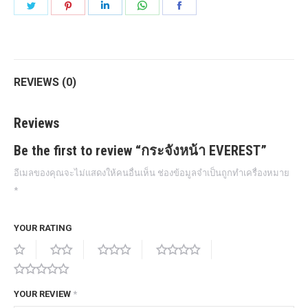
Share
Share
Share
Share
Share
on
on
on
on
on
Twitter
Pinterest
LinkedIn
WhatsApp
Facebook
REVIEWS (0)
Reviews
Be the first to review “กระจังหน้า EVEREST”
อีเมลของคุณจะไม่แสดงให้คนอื่นเห็น
ช่องข้อมูลจำเป็นถูกทำเครื่องหมาย
*
YOUR RATING
YOUR REVIEW
*