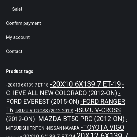
Sale!
Confirm payment
My account
Contact
Product tags
-20X10 6X139.7 ET-19
-
-20X10 6X139.7 ET-18
CHEVE ALL NEW COLORADO (2012-ON)
-
-FORD RANGER
FORD EVEREST (2015-ON)
T6
-ISUZU V-CROSS
-ISUZU V-CROSS (2012-2019)
-MAZDA BT50 PRO (2012-ON)
(2012-ON)
-
-TOYOTA VIGO
MITSUBISHI TRITON
-NISSAN NAVARA
20X12 6X139.7
20X10 6/139.7 ET-24