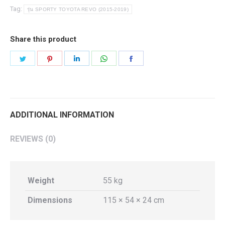
REVO
Tag:
รุ่น SPORTY TOYOTA REVO (2015-2019)
(2015-
2019)
Share this product
quantity
Share
Share
Share
Share
Share
on
on
on
on
on
Twitter
Pinterest
LinkedIn
WhatsApp
Facebook
ADDITIONAL INFORMATION
REVIEWS (0)
Weight
55 kg
Dimensions
115 × 54 × 24 cm