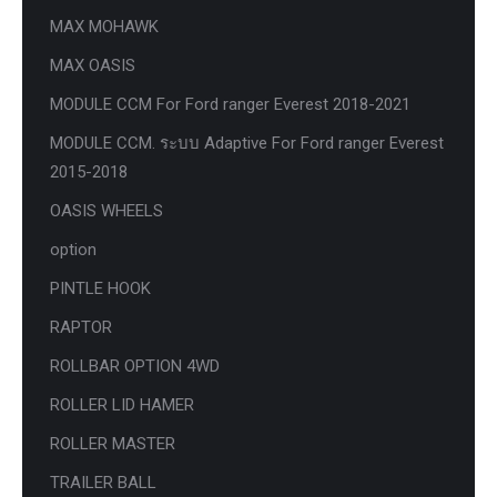
MAX MOHAWK
MAX OASIS
MODULE CCM For Ford ranger Everest 2018-2021
MODULE CCM. ระบบ Adaptive For Ford ranger Everest
2015-2018
OASIS WHEELS
option
PINTLE HOOK
RAPTOR
ROLLBAR OPTION 4WD
ROLLER LID HAMER
ROLLER MASTER
TRAILER BALL