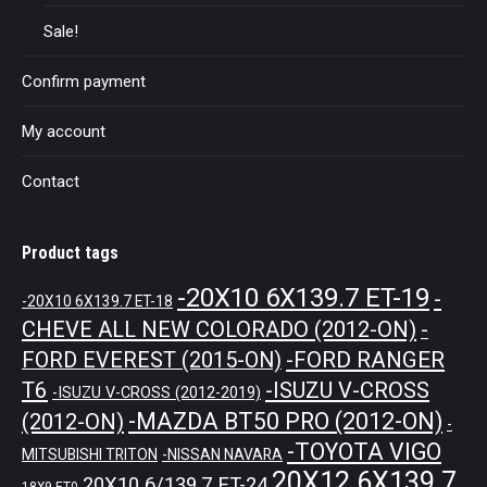
Sale!
Confirm payment
My account
Contact
Product tags
-20X10 6X139.7 ET-19
-
-20X10 6X139.7 ET-18
CHEVE ALL NEW COLORADO (2012-ON)
-
-FORD RANGER
FORD EVEREST (2015-ON)
T6
-ISUZU V-CROSS
-ISUZU V-CROSS (2012-2019)
-MAZDA BT50 PRO (2012-ON)
(2012-ON)
-
-TOYOTA VIGO
MITSUBISHI TRITON
-NISSAN NAVARA
20X12 6X139.7
20X10 6/139.7 ET-24