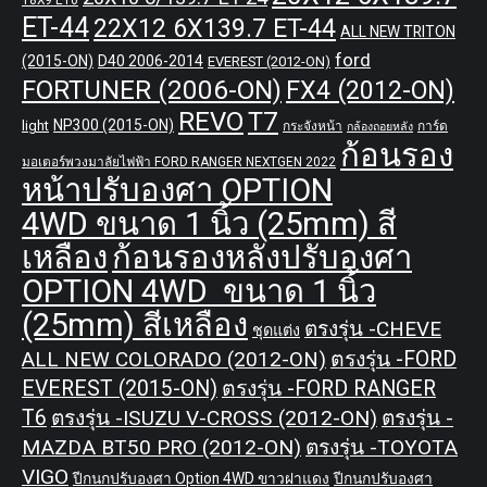
18X9 ET0
ET-44
22X12 6X139.7 ET-44
ALL NEW TRITON
ford
(2015-ON)
D40 2006-2014
EVEREST (2012-ON)
FORTUNER (2006-ON)
FX4 (2012-ON)
REVO
T7
NP300 (2015-ON)
light
กระจังหน้า
การ์ด
กล้องถอยหลัง
ก้อนรอง
มอเตอร์พวงมาลัยไฟฟ้า FORD RANGER NEXTGEN 2022
หน้าปรับองศา OPTION
4WD ขนาด 1 นิ้ว (25mm) สี
เหลือง
ก้อนรองหลังปรับองศา
OPTION 4WD ขนาด 1 นิ้ว
(25mm) สีเหลือง
ตรงรุ่น -CHEVE
ชุดแต่ง
ALL NEW COLORADO (2012-ON)
ตรงรุ่น -FORD
EVEREST (2015-ON)
ตรงรุ่น -FORD RANGER
T6
ตรงรุ่น -ISUZU V-CROSS (2012-ON)
ตรงรุ่น -
MAZDA BT50 PRO (2012-ON)
ตรงรุ่น -TOYOTA
VIGO
ปีกนกปรับองศา Option 4WD ขาวฝาแดง
ปีกนกปรับองศา