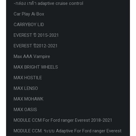
-กล่อง เรด้า adaptive cruise control
Car Play Ai Box
CARRYBOY LID
EVEREST ปี 2015-2021
EVEREST ปี2012-2021
Max AAA Vampire
MAX BRIGHT WHEELS
MAX HOSTILE
MAX LENSO
MAX MOHAWK
MAX OASIS
MODULE CCM For Ford ranger Everest 2018-2021
MODULE CCM. ระบบ Adaptive For Ford ranger Everest