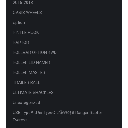
2015-2018
OASIS WHEELS
option
PINTLE HOOK
RAPTOR
ROLLBAR OPTION 4WD
ROLLER LID HAMER
ROLLER MASTER
TRAILER BALL
ULTIMATE SHACKLES
Uncategorized
USB TypeA และ TypeC แท้ตรงรุ่น Ranger Raptor
Everest