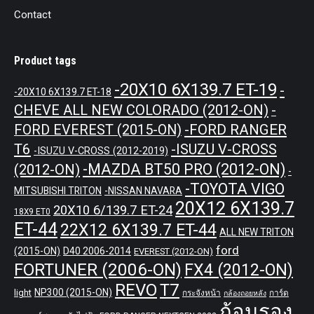
Contact
Product tags
-20X10 6X139.7 ET-19
-
-20X10 6X139.7 ET-18
CHEVE ALL NEW COLORADO (2012-ON)
-
-FORD RANGER
FORD EVEREST (2015-ON)
T6
-ISUZU V-CROSS
-ISUZU V-CROSS (2012-2019)
-MAZDA BT50 PRO (2012-ON)
(2012-ON)
-
-TOYOTA VIGO
MITSUBISHI TRITON
-NISSAN NAVARA
20X12 6X139.7
20X10 6/139.7 ET-24
18X9 ET0
ET-44
22X12 6X139.7 ET-44
ALL NEW TRITON
ford
(2015-ON)
D40 2006-2014
EVEREST (2012-ON)
FORTUNER (2006-ON)
FX4 (2012-ON)
REVO
T7
NP300 (2015-ON)
light
กระจังหน้า
การ์ด
กล้องถอยหลัง
ก้อนรอง