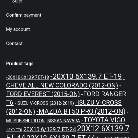
Sale!
Confirm payment
My account
Contact
Product tags
-20X10 6X139.7 ET-19
-
-20X10 6X139.7 ET-18
CHEVE ALL NEW COLORADO (2012-ON)
-
-FORD RANGER
FORD EVEREST (2015-ON)
T6
-ISUZU V-CROSS
-ISUZU V-CROSS (2012-2019)
-MAZDA BT50 PRO (2012-ON)
(2012-ON)
-
-TOYOTA VIGO
MITSUBISHI TRITON
-NISSAN NAVARA
20X12 6X139.7
20X10 6/139.7 ET-24
18X9 ET0
ET-44
22X12 6X139.7 ET-44