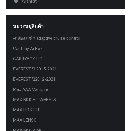
Wishlist -
หมวดหมู่สินค้า
-กล่อง เรด้า adaptive cruise control
Car Play Ai Box
CARRYBOY LID
EVEREST ปี 2015-2021
EVEREST ปี2012-2021
Max AAA Vampire
MAX BRIGHT WHEELS
MAX HOSTILE
MAX LENSO
MAX MOHAWK