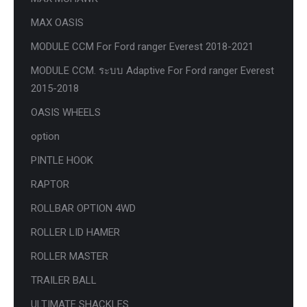
MAX OASIS
MODULE CCM For Ford ranger Everest 2018-2021
MODULE CCM. ระบบ Adaptive For Ford ranger Everest
2015-2018
OASIS WHEELS
option
PINTLE HOOK
RAPTOR
ROLLBAR OPTION 4WD
ROLLER LID HAMER
ROLLER MASTER
TRAILER BALL
ULTIMATE SHACKLES