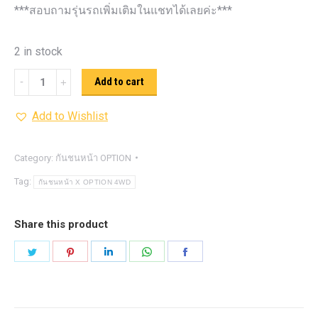
***สอบถามรุ่นรถเพิ่มเติมในแชทได้เลยค่ะ***
2 in stock
กันชน
Add to cart
หน้า
Add to Wishlist
X
OPTION
4WD
Category:
กันชนหน้า OPTION
quantity
Tag:
กันชนหน้า X OPTION 4WD
Share this product
Share
Share
Share
Share
Share
on
on
on
on
on
Twitter
Pinterest
LinkedIn
WhatsApp
Facebook