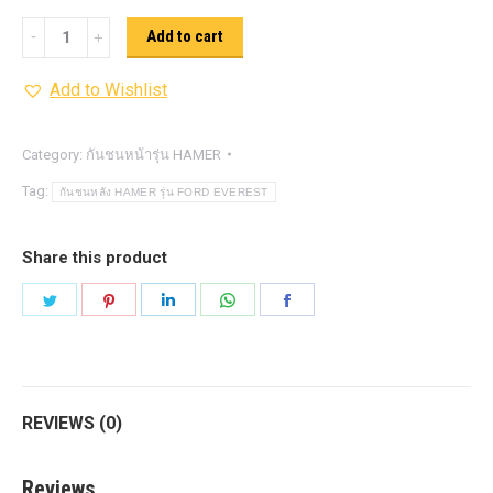
กันชน
Add to cart
หลัง
Add to Wishlist
HAMER
รุ่น
FORD
Category:
กันชนหน้ารุ่น HAMER
EVEREST
Tag:
กันชนหลัง HAMER รุ่น FORD EVEREST
quantity
Share this product
Share
Share
Share
Share
Share
on
on
on
on
on
Twitter
Pinterest
LinkedIn
WhatsApp
Facebook
REVIEWS (0)
Reviews