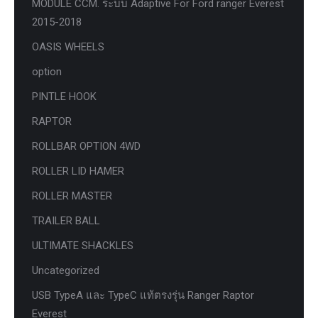
MODULE CCM. ระบบ Adaptive For Ford ranger Everest
2015-2018
OASIS WHEELS
option
PINTLE HOOK
RAPTOR
ROLLBAR OPTION 4WD
ROLLER LID HAMER
ROLLER MASTER
TRAILER BALL
ULTIMATE SHACKLES
Uncategorized
USB TypeA และ TypeC แท้ตรงรุ่น Ranger Raptor
Everest