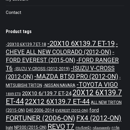
Contact
Product tags
-20X10 6X139.7 ET-19
-
-20X10 6X139.7 ET-18
CHEVE ALL NEW COLORADO (2012-ON)
-
-FORD RANGER
FORD EVEREST (2015-ON)
T6
-ISUZU V-CROSS
-ISUZU V-CROSS (2012-2019)
-MAZDA BT50 PRO (2012-ON)
(2012-ON)
-
-TOYOTA VIGO
MITSUBISHI TRITON
-NISSAN NAVARA
20X12 6X139.7
20X10 6/139.7 ET-24
18X9 ET0
ET-44
22X12 6X139.7 ET-44
ALL NEW TRITON
ford
(2015-ON)
D40 2006-2014
EVEREST (2012-ON)
FORTUNER (2006-ON)
FX4 (2012-ON)
REVO
T7
NP300 (2015-ON)
light
กระจังหน้า
การ์ด
กล้องถอยหลัง