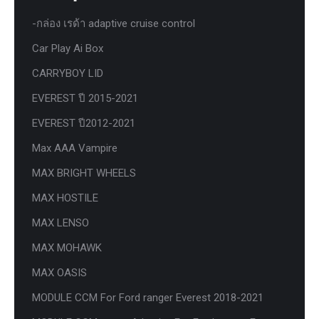
-กล่อง เรด้า adaptive cruise control
Car Play Ai Box
CARRYBOY LID
EVEREST ปี 2015-2021
EVEREST ปี2012-2021
Max AAA Vampire
MAX BRIGHT WHEELS
MAX HOSTILE
MAX LENSO
MAX MOHAWK
MAX OASIS
MODULE CCM For Ford ranger Everest 2018-2021