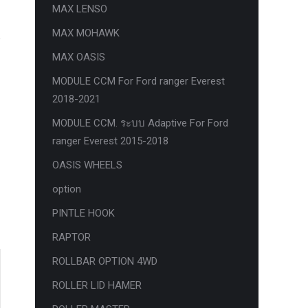
MAX LENSO
MAX MOHAWK
MAX OASIS
MODULE CCM For Ford ranger Everest
2018-2021
MODULE CCM. ระบบ Adaptive For Ford
ranger Everest 2015-2018
OASIS WHEELS
option
PINTLE HOOK
RAPTOR
ROLLBAR OPTION 4WD
ROLLER LID HAMER