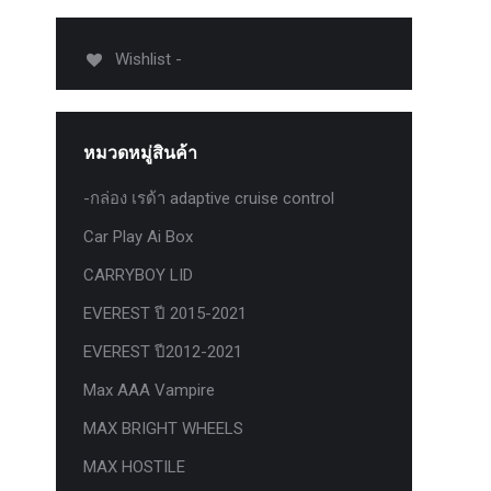
012-
T50
Wishlist -
-
งศา Option
Option
หมวดหมู่สินค้า
ption 4WD
ption
-กล่อง เรด้า adaptive cruise control
องศา
Car Play Ai Box
าอลูมิเนียม
CARRYBOY LID
EVEREST ปี 2015-2021
EVEREST ปี2012-2021
Max AAA Vampire
MAX BRIGHT WHEELS
MAX HOSTILE