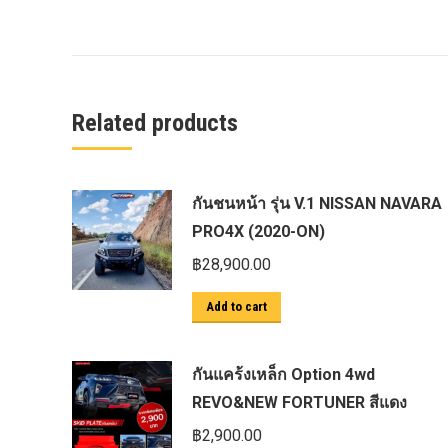
ครีบฉลาม next gen 2022
คานลากจูงแท้ ford
งานอัพเกรดระบบ sycn 3
Related products
งานเปิดระบบ FORD
งานไฟ EVEREST
งานไฟท้าย Ford
กันชนหน้า รุ่น V.1 NISSAN NAVARA
งานไฟท้ายF-150
PRO4X (2020-ON)
งานไฟหน้า F-150
฿
28,900.00
งานไฟหน้า Ford
Add to cart
ชุด Wide body Ford
ชุดปรับระยะเซ็นเซอร์เพลาหลัง
กันแคร้งเหล็ก Option 4wd
REVO&NEW FORTUNER สีแดง
ชุดป้องกันเซ็นเซอร์วัดองศาเพลาท้าย
฿
2,900.00
ชุดแต่ง Ford