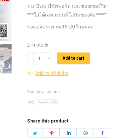
รุ่น -ISUZU V-CROSS (2
หนา3มม มีซัพพอร์ต และช่องเซอร์วิส
ON)
ตรงรุ่น -MAZDA B
***ใส่ได้เฉพาะรถที่ใส่กันชนเดิม*****
PRO (2012-ON)
ตรงรุ่น 
รอของประมาณ15-20วันนะคะ
TOYOTA VIGO
ปีกนกปรับอ
4WD ขาวฝาแดง
ปีกนกปรับองศา 
2 in stock
4WD ดำฝาแดง
ปีกนกปรับองศา O
ปีกนกปรับองศา O
กัน
ฟ้าฝาแดง
Add to cart
4WD เหลืองฝาฟ้า
ปีกนกปรับ
แค
Option 4WD แดงฝาดำ
Add to Wishlist
ห่วงโอเมก้
ร้ง
OPTION 4WD (สีแดง)
ไฟหน้า
อัพเกรด
3ชิ้น
RANGER/EVERVEST
Category:
option
NEXT
Tag:
กันแคร้ง 3ชิ้น
GEN
quantity
Share this product
Share
Share
Share
Share
Share