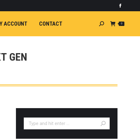
)
light
Faceboo
7
กระจัง
Y ACCOUNT
CONTACT
Search:
0
ัยไฟฟ้า
อน
ศา
ขนาด
XT GEN
ลัง
ION
้ว
ง
ชุดแต่ง
EW
ตรงรุ่น
Search:
5-ON)
 T6
ตรง