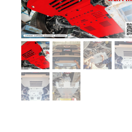
USB TypeA และ TypeC แท้ตรงรุ่น
Ranger Raptor Everest
VCM 2 license แท้ 1 ปี •• FOR FORD
MAZDA •• IDS.
กระจก F-150 ตรงรุ่น RANGER EVEREST
Raptor 2011-2021
กระจกมองข้าง F-150 USA สำหรับ
Ranger Raptor Everest ปี2012+ 1 คู่
กระจังหน้า EVEREST
กระจังหน้า FORD
กระจังหน้า RAPTOR
กล่องควบคุมระบบเกียร์ TCM สำหรับรถ :
Ford Fiesta 1.5/1.6 แท้ใหม่
กล้องติดรถยนต์
กล้องติดรถยนต์ VIOFO รุ่น A129 Duo