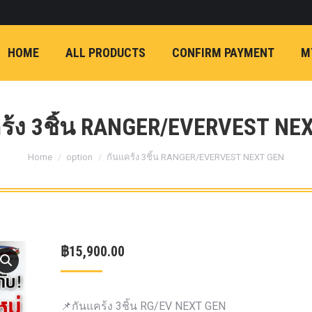
ON)
FX4 (2012-ON
REVO
T
NP300 (2015-ON)
HOME
ALL PRODUCTS
CONFIRM PAYMENT
M
หน้า
การ์ดมอเตอร์พวงมาล
กล้องถอยหลัง
ก้
FORD RANGER NEXTGEN 2022
รองหน้าปรับอง
OPTION 4WD 
ร้ง 3ชิ้น RANGER/EVERVEST NE
1 นิ้ว (25mm) สี
You are here:
เหลือง
ก้อนรองห
Home
option
กันแคร้ง 3ชิ้น RANGER/EVERVEST NEXT GEN
ปรับองศา OPT
4WD ขนาด 1 นิ
(25mm) สีเหลือ
ตรงรุ่น -CHEVE ALL N
฿
15,900.00
COLORADO (2012-ON)
-FORD EVEREST (201
ตรงรุ่น -FORD RANGER
📌กันแคร้ง 3ชิ้น RG/EV NEXT GEN