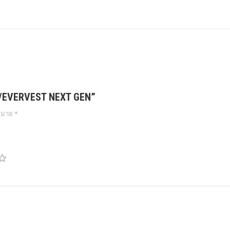
on
on
on
on
on
Twitter
Pinterest
LinkedIn
WhatsApp
Facebook
GER/EVERVEST NEXT GEN”
งหมาย
*