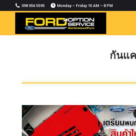
2018-2021
098 056 5595
Monday – Friday 10 AM – 8 PM
MODULE CCM. ระบบ Adaptive For Ford
ranger Everest 2015-2018
OASIS WHEELS
option
PINTLE HOOK
กันแค
RAPTOR
ROLLBAR OPTION 4WD
ROLLER LID HAMER
ROLLER MASTER
TRAILER BALL
ULTIMATE SHACKLES
Uncategorized