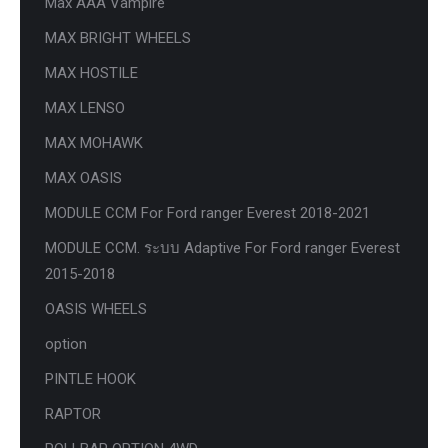
Max AAA Vampire
MAX BRIGHT WHEELS
MAX HOSTILE
MAX LENSO
MAX MOHAWK
MAX OASIS
MODULE CCM For Ford ranger Everest 2018-2021
MODULE CCM. ระบบ Adaptive For Ford ranger Everest
2015-2018
OASIS WHEELS
option
PINTLE HOOK
RAPTOR