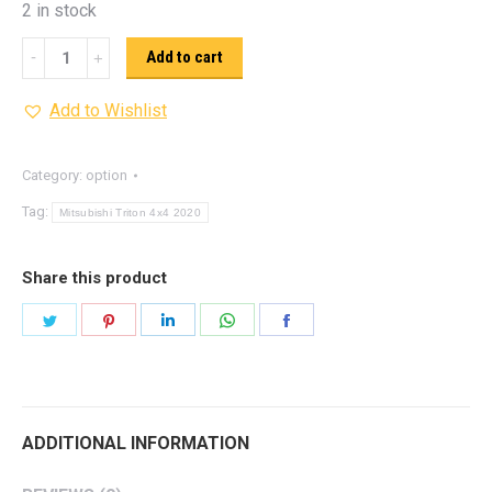
2 in stock
กัน
Add to cart
แค
Add to Wishlist
ร้ง
Mitsubishi
Triton
Category:
option
4x4
Tag:
Mitsubishi Triton 4x4 2020
2020-
on
Share this product
(ตอน
Share
Share
Share
Share
Share
เดียว)
on
on
on
on
on
quantity
Twitter
Pinterest
LinkedIn
WhatsApp
Facebook
ADDITIONAL INFORMATION