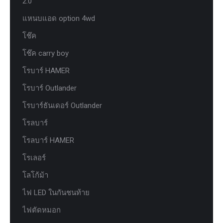
2.0
แหนบแอด option 4wd
โช๊ค
โช๊ค carry boy
โรบาร์ HAMER
โรบาร์ Outlander
โรบาร์ธันเดอร์ Outlander
โรลบาร์
โรลบาร์ HAMER
โรเลอร์
โลโก้ม้า
ไฟ LED ในกันชนท้าย
ไฟตัดหมอก