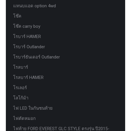
แหนบแอด option 4wd
โช๊ค
โช๊ค carry boy
โรบาร์ HAMER
โรบาร์ Outlander
โรบาร์ธันเดอร์ Outlander
โรลบาร์
โรลบาร์ HAMER
โรเลอร์
โลโก้ม้า
ไฟ LED ในกันชนท้าย
ไฟตัดหมอก
ไฟท้าย FORD EVEREST GLC STYLE ตรงรุ่น ปี2015-