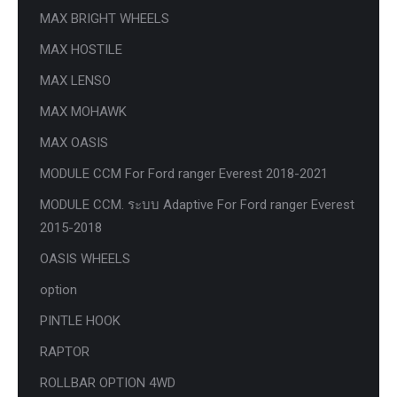
MAX BRIGHT WHEELS
MAX HOSTILE
MAX LENSO
MAX MOHAWK
MAX OASIS
MODULE CCM For Ford ranger Everest 2018-2021
MODULE CCM. ระบบ Adaptive For Ford ranger Everest
2015-2018
OASIS WHEELS
option
PINTLE HOOK
RAPTOR
ROLLBAR OPTION 4WD