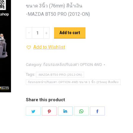
รุ่น -ISUZU V-CROSS (2
ขนาด 3นิ้ว (76mm) สีน้ำเงิน
ON)
ตรงรุ่น -MAZDA B
-MAZDA BT50 PRO (2012-ON)
PRO (2012-ON)
ตรงรุ่น 
TOYOTA VIGO
ปีกนกปรับอ
ก้อน
Add to cart
4WD ขาวฝาแดง
ปีกนกปรับองศา 
รอง
4WD ดำฝาแดง
ปีกนกปรับองศา O
Add to Wishlist
หน้า
ปีกนกปรับองศา O
ฟ้าฝาแดง
ปรับ
4WD เหลืองฝาฟ้า
ปีกนกปรับ
องศา
Category:
ก้อนรองหลังปรับองศา OPTION 4WD
Option 4WD แดงฝาดำ
ห่วงโอเมก้
OPTION
Tags:
-MAZDA BT50 PRO (2012-ON)
OPTION 4WD (สีแดง)
ไฟหน้า
อัพเกรด
4WD ขนาด
ก้อนรองหน้าปรับองศา OPTION 4WD ขนาด 1 นิ้ว (25mm) สีเหลือง
3นิ้ว
(76mm)
Share this product
สีน้ำเงิน
Share
Share
Share
Share
Share
quantity
on
on
on
on
on
Twitter
Pinterest
LinkedIn
WhatsApp
Facebook