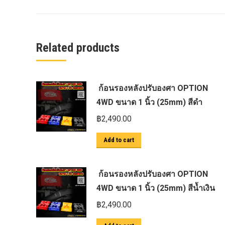
ครีบฉลาม next gen 2022
คานลากจูงแท้ ford
งานอัพเกรดระบบ sycn 3
Related products
งานเปิดระบบ FORD
งานไฟ EVEREST
ก้อนรองหลังปรับองศา OPTION
งานไฟท้าย Ford
4WD ขนาด 1 นิ้ว (25mm) สีดำ
งานไฟท้ายF-150
฿
2,490.00
งานไฟหน้า F-150
Add to cart
งานไฟหน้า Ford
ชุด Wide body Ford
ก้อนรองหลังปรับองศา OPTION
ชุดปรับระยะเซ็นเซอร์เพลาหลัง
4WD ขนาด 1 นิ้ว (25mm) สีน้ำเงิน
ชุดป้องกันเซ็นเซอร์วัดองศาเพลาท้าย
฿
2,490.00
ชุดแต่ง Ford