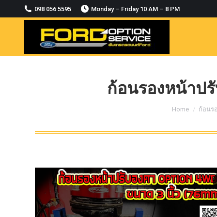
2018-2021
098 056 5595
Monday – Friday 10 AM – 8 PM
MODULE CCM. ระบบ Adaptive For Ford
ranger Everest 2015-2018
OASIS WHEELS
option
PINTLE HOOK
ก้อนรองหน้าปรั
RAPTOR
You are here:
Home
ก้อนร
ROLLBAR OPTION 4WD
ROLLER LID HAMER
ROLLER MASTER
TRAILER BALL
ULTIMATE SHACKLES
Uncategorized