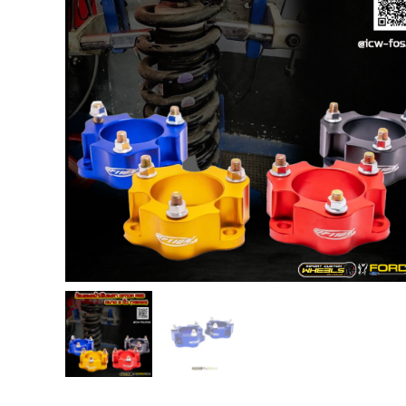
USB TypeA และ TypeC แท้ตรงรุ่น
Ranger Raptor Everest
VCM 2 license แท้ 1 ปี •• FOR FORD
MAZDA •• IDS.
กระจก F-150 ตรงรุ่น RANGER EVEREST
Raptor 2011-2021
กระจกมองข้าง F-150 USA สำหรับ
Ranger Raptor Everest ปี2012+ 1 คู่
กระจังหน้า EVEREST
กระจังหน้า FORD
กระจังหน้า RAPTOR
กล่องควบคุมระบบเกียร์ TCM สำหรับรถ :
Ford Fiesta 1.5/1.6 แท้ใหม่
กล้องติดรถยนต์
กล้องติดรถยนต์ VIOFO รุ่น A129 Duo