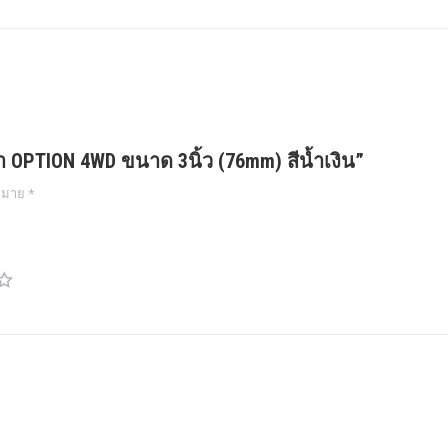
ศา OPTION 4WD ขนาด 3นิ้ว (76mm) สีน้ำเงิน”
งหมาย
*