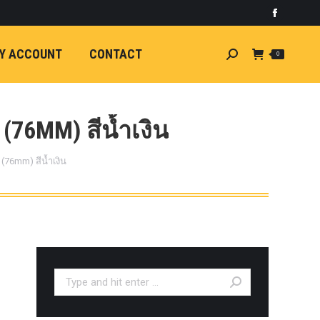
)
light
Faceboo
7
กระจัง
Y ACCOUNT
CONTACT
Search:
0
ัยไฟฟ้า
อน
ศา
ขนาด
76MM) สีน้ำเงิน
ลัง
76mm) สีน้ำเงิน
ION
้ว
ง
ชุดแต่ง
EW
ตรงรุ่น
Search:
5-ON)
 T6
ตรง