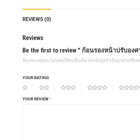
กล้องถอยหลังแท้
REVIEWS (0)
กล่องฟิว BJB FORD ตรงรุ่น RANGER
EVEREST RAPTOR 2015-2021
Reviews
กล้องมองรอบคัน 360องศา
Be the first to review “ ก้อนรองหน้าปรับอง
กล่องเครื่อง
อีเมลของคุณจะไม่แสดงให้คนอื่นเห็น
ช่องข้อมูลจำเป็นถูกทำเครื่อ
กล่องเครื่องแท้ Module PCM Ford (SID
209 ) RANGER& EVEREST 2.2 3.2
YOUR RATING
กล่องเพิ่มรีโมทสตาร์ท Car remote
control system ตรงรุ่น Ranger Everest
Raptor Mc 2015 -2021
YOUR REVIEW
*
กล่องเพิ่มรีโมทสตาร์ท ตรงรุ่น Ranger
Everest Raptor Mc 2015 -2021 (ปลั๊ก
ตรงรุ่น ไม่ตัดต่อสาย) ** ต้องโปรแกรม
ระบบ **