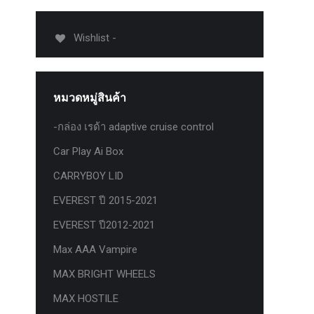
012-
T50
Wishlist -
-
งศา Option
Option
หมวดหมู่สินค้า
ption 4WD
ption
-กล่อง เรด้า adaptive cruise control
องศา
Car Play Ai Box
าอลูมิเนียม
CARRYBOY LID
EVEREST ปี 2015-2021
EVEREST ปี2012-2021
Max AAA Vampire
MAX BRIGHT WHEELS
MAX HOSTILE