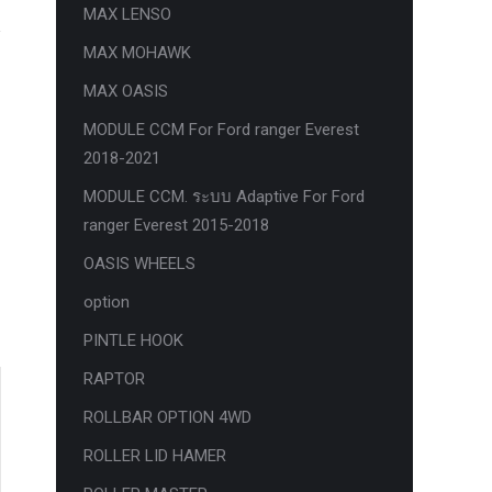
MAX LENSO
MAX MOHAWK
MAX OASIS
MODULE CCM For Ford ranger Everest
2018-2021
MODULE CCM. ระบบ Adaptive For Ford
ranger Everest 2015-2018
OASIS WHEELS
option
PINTLE HOOK
RAPTOR
ROLLBAR OPTION 4WD
ROLLER LID HAMER