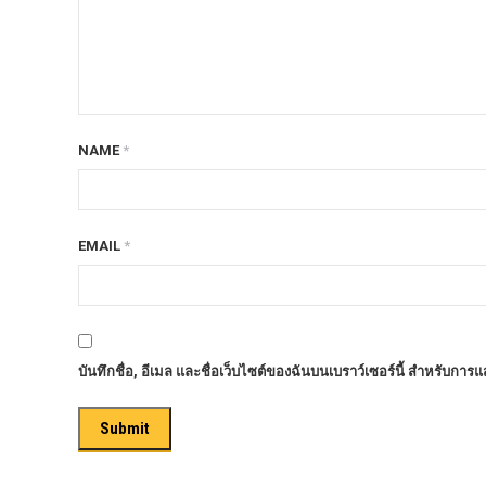
ก้อนรองหลัง option 4wd
ก้อนรองหลังปรับองศา OPTION 4WD
กันชนท้าย OPTION
กันชนท้าย Outlander
NAME
*
กันชนหน้า OPTION
กันชนหน้า Outlander
กันชนหน้ารุ่น HAMER
EMAIL
*
กันชนหลัง HAMER
กันแคร้ง opton 4wd
กันแคร้งเหล็ก HAMER
บันทึกชื่อ, อีเมล และชื่อเว็บไซต์ของฉันบนเบราว์เซอร์นี้ สำหรับการ
กันแคร้งเหล็ก OUTLANDER
กันแคร้งแร็พเตอร์
ครีบฉลาม