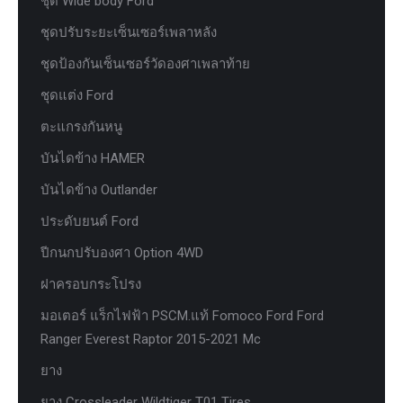
ชุด Wide body Ford
ชุดปรับระยะเซ็นเซอร์เพลาหลัง
ชุดป้องกันเซ็นเซอร์วัดองศาเพลาท้าย
ชุดแต่ง Ford
ตะแกรงกันหนู
บันไดข้าง HAMER
บันไดข้าง Outlander
ประดับยนต์ Ford
ปีกนกปรับองศา Option 4WD
ฝาครอบกระโปรง
มอเตอร์ แร็กไฟฟ้า PSCM.แท้ Fomoco Ford Ford
Ranger Everest Raptor 2015-2021 Mc
ยาง
ยาง Crossleader Wildtiger T01 Tires