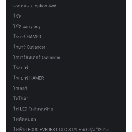
แหนบแอด option 4wd
โช๊ค
โช๊ค carry boy
โรบาร์ HAMER
โรบาร์ Outlander
โรบาร์ธันเดอร์ Outlander
โรลบาร์
โรลบาร์ HAMER
โรเลอร์
โลโก้ม้า
ไฟ LED ในกันชนท้าย
ไฟตัดหมอก
ไฟท้าย FORD EVEREST GLC STYLE ตรงรุ่น ปี2015-