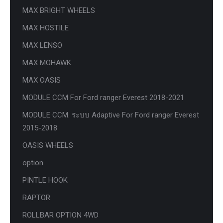
MAX BRIGHT WHEELS
MAX HOSTILE
MAX LENSO
MAX MOHAWK
MAX OASIS
MODULE CCM For Ford ranger Everest 2018-2021
MODULE CCM. ระบบ Adaptive For Ford ranger Everest
2015-2018
OASIS WHEELS
option
PINTLE HOOK
RAPTOR
ROLLBAR OPTION 4WD