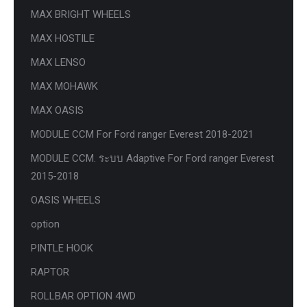
MAX BRIGHT WHEELS
MAX HOSTILE
MAX LENSO
MAX MOHAWK
MAX OASIS
MODULE CCM For Ford ranger Everest 2018-2021
MODULE CCM. ระบบ Adaptive For Ford ranger Everest
2015-2018
OASIS WHEELS
option
PINTLE HOOK
RAPTOR
ROLLBAR OPTION 4WD