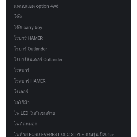
แหนบแอด option 4wd
โช๊ค
โช๊ค carry boy
โรบาร์ HAMER
โรบาร์ Outlander
โรบาร์ธันเดอร์ Outlander
โรลบาร์
โรลบาร์ HAMER
โรเลอร์
โลโก้ม้า
ไฟ LED ในกันชนท้าย
ไฟตัดหมอก
ไฟท้าย FORD EVEREST GLC STYLE ตรงรุ่น ปี2015-