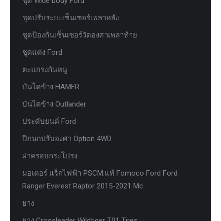
ชุด Wide body Ford
ชุดปรับระยะเซ็นเซอร์เพลาหลัง
ชุดป้องกันเซ็นเซอร์วัดองศาเพลาท้าย
ชุดแต่ง Ford
ตะแกรงกันหนู
บันไดข้าง HAMER
บันไดข้าง Outlander
ประดับยนต์ Ford
ปีกนกปรับองศา Option 4WD
ฝาครอบกระโปรง
มอเตอร์ แร็กไฟฟ้า PSCM.แท้ Fomoco Ford Ford
Ranger Everest Raptor 2015-2021 Mc
ยาง
ยาง Crossleader Wildtiger T01 Tires