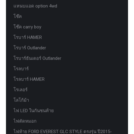
แหนบแอด option 4wd
โช๊ค
โช๊ค carry boy
โรบาร์ HAMER
โรบาร์ Outlander
โรบาร์ธันเดอร์ Outlander
โรลบาร์
โรลบาร์ HAMER
โรเลอร์
โลโก้ม้า
ไฟ LED ในกันชนท้าย
ไฟตัดหมอก
ไฟท้าย FORD EVEREST GLC STYLE ตรงรุ่น ปี2015-