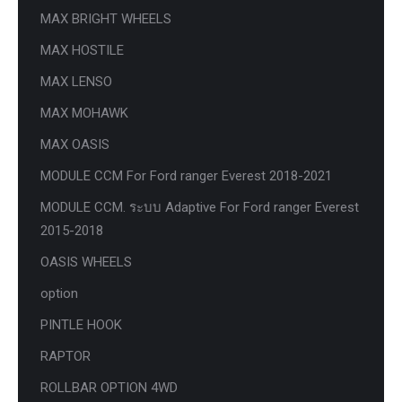
MAX BRIGHT WHEELS
MAX HOSTILE
MAX LENSO
MAX MOHAWK
MAX OASIS
MODULE CCM For Ford ranger Everest 2018-2021
MODULE CCM. ระบบ Adaptive For Ford ranger Everest
2015-2018
OASIS WHEELS
option
PINTLE HOOK
RAPTOR
ROLLBAR OPTION 4WD