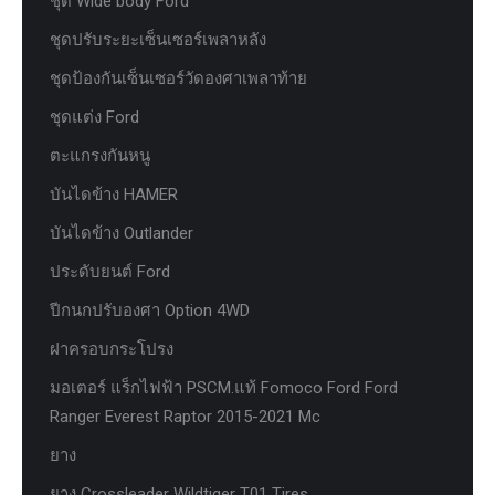
ชุด Wide body Ford
ชุดปรับระยะเซ็นเซอร์เพลาหลัง
ชุดป้องกันเซ็นเซอร์วัดองศาเพลาท้าย
ชุดแต่ง Ford
ตะแกรงกันหนู
บันไดข้าง HAMER
บันไดข้าง Outlander
ประดับยนต์ Ford
ปีกนกปรับองศา Option 4WD
ฝาครอบกระโปรง
มอเตอร์ แร็กไฟฟ้า PSCM.แท้ Fomoco Ford Ford
Ranger Everest Raptor 2015-2021 Mc
ยาง
ยาง Crossleader Wildtiger T01 Tires