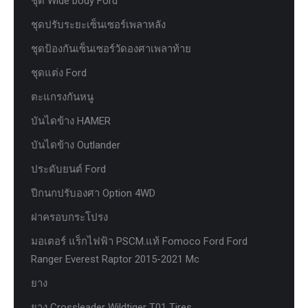
ชุด Wide body Ford
ชุดปรับระยะเซ็นเซอร์เพลาหลัง
ชุดป้องกันเซ็นเซอร์วัดองศาเพลาท้าย
ชุดแต่ง Ford
ตะแกรงกันหนู
บันไดข้าง HAMER
บันไดข้าง Outlander
ประดับยนต์ Ford
ปีกนกปรับองศา Option 4WD
ฝาครอบกระโปรง
มอเตอร์ แร็กไฟฟ้า PSCM.แท้ Fomoco Ford Ford
Ranger Everest Raptor 2015-2021 Mc
ยาง
ยาง Crossleader Wildtiger T01 Tires