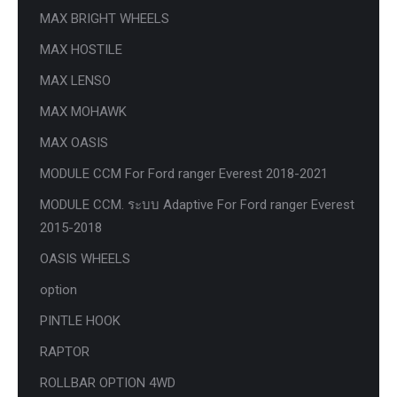
MAX BRIGHT WHEELS
MAX HOSTILE
MAX LENSO
MAX MOHAWK
MAX OASIS
MODULE CCM For Ford ranger Everest 2018-2021
MODULE CCM. ระบบ Adaptive For Ford ranger Everest
2015-2018
OASIS WHEELS
option
PINTLE HOOK
RAPTOR
ROLLBAR OPTION 4WD