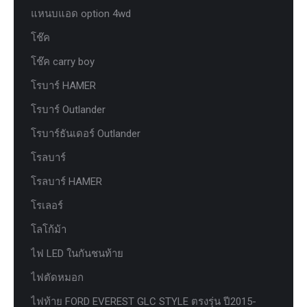
แหนบแอด option 4wd
โช๊ค
โช๊ค carry boy
โรบาร์ HAMER
โรบาร์ Outlander
โรบาร์ธันเดอร์ Outlander
โรลบาร์
โรลบาร์ HAMER
โรเลอร์
โลโก้ม้า
ไฟ LED ในกันชนท้าย
ไฟตัดหมอก
ไฟท้าย FORD EVEREST GLC STYLE ตรงรุ่น ปี2015-