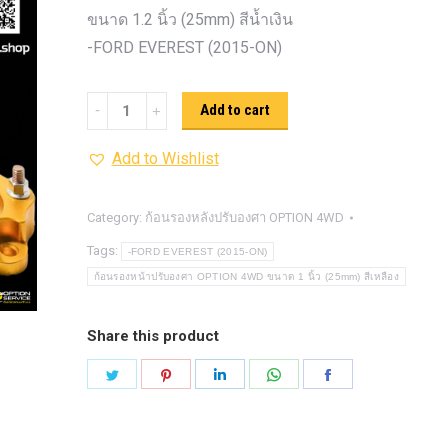
รุ่น -ISUZU V-CROSS (2
ขนาด 1.2 นิ้ว (25mm) สีน้ำเงิน
ON)
ตรงรุ่น -MAZDA B
-FORD EVEREST (2015-ON)
PRO (2012-ON)
ตรงรุ่น 
TOYOTA VIGO
ปีกนกปรับอ
ก้อน
Add to cart
4WD ขาวฝาแดง
ปีกนกปรับองศา 
รอง
4WD ดำฝาแดง
ปีกนกปรับองศา O
Add to Wishlist
หน้า
ปีกนกปรับองศา O
ฟ้าฝาแดง
ปรับ
4WD เหลืองฝาฟ้า
ปีกนกปรับ
องศา
Category:
ก้อนรองหลังปรับองศา OPTION 4WD
Option 4WD แดงฝาดำ
ห่วงโอเมก้
OPTION
Tags:
-FORD EVEREST (2015-ON)
OPTION 4WD (สีแดง)
ไฟหน้า
อัพเกรด
4WD ขนาด
ก้อนรองหน้าปรับองศา OPTION 4WD ขนาด 1 นิ้ว (25mm) สีเหลือง
1.2
นิ้ว
Share this product
(25mm)
Share
Share
Share
Share
Share
สีน้ำเงิน
on
on
on
on
on
quantity
Twitter
Pinterest
LinkedIn
WhatsApp
Facebook