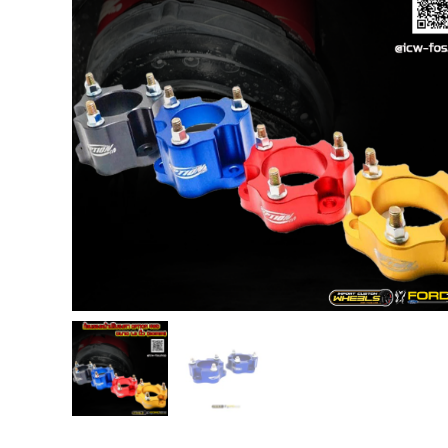
USB TypeA และ TypeC แท้ตรงรุ่น
Ranger Raptor Everest
VCM 2 license แท้ 1 ปี •• FOR FORD
MAZDA •• IDS.
กระจก F-150 ตรงรุ่น RANGER EVEREST
Raptor 2011-2021
กระจกมองข้าง F-150 USA สำหรับ
Ranger Raptor Everest ปี2012+ 1 คู่
กระจังหน้า EVEREST
กระจังหน้า FORD
กระจังหน้า RAPTOR
กล่องควบคุมระบบเกียร์ TCM สำหรับรถ :
Ford Fiesta 1.5/1.6 แท้ใหม่
กล้องติดรถยนต์
กล้องติดรถยนต์ VIOFO รุ่น A129 Duo