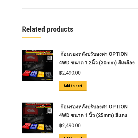
ครีบฉลาม next gen 2022
คานลากจูงแท้ ford
งานอัพเกรดระบบ sycn 3
Related products
งานเปิดระบบ FORD
งานไฟ EVEREST
ก้อนรองหลังปรับองศา OPTION
งานไฟท้าย Ford
4WD ขนาด 1.2นิ้ว (30mm) สีเหลือง
งานไฟท้ายF-150
฿
2,490.00
งานไฟหน้า F-150
Add to cart
งานไฟหน้า Ford
ชุด Wide body Ford
ก้อนรองหลังปรับองศา OPTION
ชุดปรับระยะเซ็นเซอร์เพลาหลัง
4WD ขนาด 1 นิ้ว (25mm) สีแดง
ชุดป้องกันเซ็นเซอร์วัดองศาเพลาท้าย
฿
2,490.00
ชุดแต่ง Ford