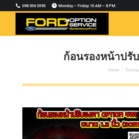
2018-2021
098 056 5595
Monday – Friday 10 AM – 8 PM
MODULE CCM. ระบบ Adaptive For Ford
ranger Everest 2015-2018
OASIS WHEELS
option
PINTLE HOOK
ก้อนรองหน้าปรับอ
RAPTOR
You are here:
Home
ก้อนรอ
ROLLBAR OPTION 4WD
ROLLER LID HAMER
ROLLER MASTER
TRAILER BALL
ULTIMATE SHACKLES
Uncategorized