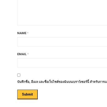
ก้อนรองหลัง option 4wd
ก้อนรองหลังปรับองศา OPTION 4WD
กันชนท้าย OPTION
กันชนท้าย Outlander
NAME
*
กันชนหน้า OPTION
กันชนหน้า Outlander
กันชนหน้ารุ่น HAMER
EMAIL
*
กันชนหลัง HAMER
กันแคร้ง opton 4wd
กันแคร้งเหล็ก HAMER
บันทึกชื่อ, อีเมล และชื่อเว็บไซต์ของฉันบนเบราว์เซอร์นี้ สำหรับการ
กันแคร้งเหล็ก OUTLANDER
กันแคร้งแร็พเตอร์
ครีบฉลาม