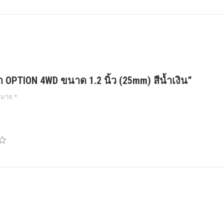
า OPTION 4WD ขนาด 1.2 นิ้ว (25mm) สีน้ำเงิน”
งหมาย
*