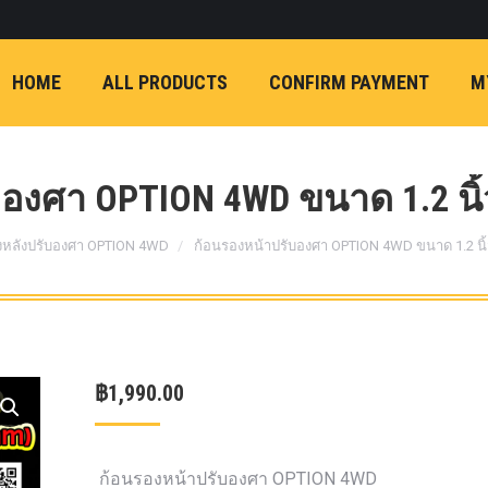
ON)
FX4 (2012-ON
REVO
T
NP300 (2015-ON)
HOME
ALL PRODUCTS
CONFIRM PAYMENT
M
หน้า
การ์ดมอเตอร์พวงมาล
กล้องถอยหลัง
ก้
FORD RANGER NEXTGEN 2022
รองหน้าปรับอง
OPTION 4WD 
งศา OPTION 4WD ขนาด 1.2 นิ้ว
1 นิ้ว (25mm) สี
เหลือง
ก้อนรองห
งหลังปรับองศา OPTION 4WD
ก้อนรองหน้าปรับองศา OPTION 4WD ขนาด 1.2 นิ้ว
ปรับองศา OPT
4WD ขนาด 1 นิ
(25mm) สีเหลือ
ตรงรุ่น -CHEVE ALL N
฿
1,990.00
COLORADO (2012-ON)
-FORD EVEREST (201
ตรงรุ่น -FORD RANGER
ก้อนรองหน้าปรับองศา OPTION 4WD