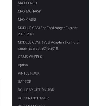
MAX LENSO
MAX MOHAWK
MAX OASIS
MODULE CCM For Ford ranger Everest
2018-2021
MODULE CCM. ระบบ Adaptive For Ford
ranger Everest 2015-2018
OASIS WHEELS
option
PINTLE HOOK
RAPTOR
ROLLBAR OPTION 4WD
ROLLER LID HAMER