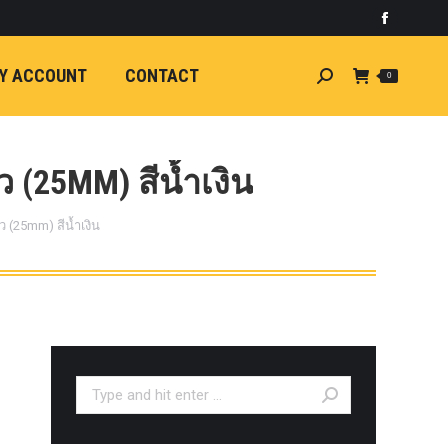
)
light
Faceboo
7
กระจัง
Y ACCOUNT
CONTACT
Search:
0
ัยไฟฟ้า
อน
ศา
ขนาด
 (25MM) สีน้ำเงิน
ลัง
 (25mm) สีน้ำเงิน
ION
้ว
ง
ชุดแต่ง
EW
ตรงรุ่น
Search:
5-ON)
 T6
ตรง