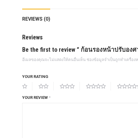
กล้องถอยหลังแท้
REVIEWS (0)
กล่องฟิว BJB FORD ตรงรุ่น RANGER
EVEREST RAPTOR 2015-2021
Reviews
กล้องมองรอบคัน 360องศา
Be the first to review “ ก้อนรองหน้าปรับองศ
กล่องเครื่อง
อีเมลของคุณจะไม่แสดงให้คนอื่นเห็น
ช่องข้อมูลจำเป็นถูกทำเครื่อ
กล่องเครื่องแท้ Module PCM Ford (SID
209 ) RANGER& EVEREST 2.2 3.2
YOUR RATING
กล่องเพิ่มรีโมทสตาร์ท Car remote
control system ตรงรุ่น Ranger Everest
Raptor Mc 2015 -2021
YOUR REVIEW
*
กล่องเพิ่มรีโมทสตาร์ท ตรงรุ่น Ranger
Everest Raptor Mc 2015 -2021 (ปลั๊ก
ตรงรุ่น ไม่ตัดต่อสาย) ** ต้องโปรแกรม
ระบบ **