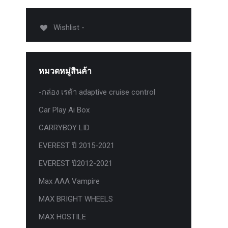
012-
T50
Wishlist -
-
งศา Option
Option
หมวดหมู่สินค้า
ption 4WD
ption
-กล่อง เรด้า adaptive cruise control
องศา
Car Play Ai Box
าอลูมิเนียม
CARRYBOY LID
EVEREST ปี 2015-2021
EVEREST ปี2012-2021
Max AAA Vampire
MAX BRIGHT WHEELS
MAX HOSTILE