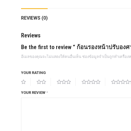
กล้องถอยหลังแท้
REVIEWS (0)
กล่องฟิว BJB FORD ตรงรุ่น RANGER
EVEREST RAPTOR 2015-2021
Reviews
กล้องมองรอบคัน 360องศา
Be the first to review “ ก้อนรองหน้าปรับอง
กล่องเครื่อง
อีเมลของคุณจะไม่แสดงให้คนอื่นเห็น
ช่องข้อมูลจำเป็นถูกทำเครื่อ
กล่องเครื่องแท้ Module PCM Ford (SID
209 ) RANGER& EVEREST 2.2 3.2
YOUR RATING
กล่องเพิ่มรีโมทสตาร์ท Car remote
control system ตรงรุ่น Ranger Everest
Raptor Mc 2015 -2021
YOUR REVIEW
*
กล่องเพิ่มรีโมทสตาร์ท ตรงรุ่น Ranger
Everest Raptor Mc 2015 -2021 (ปลั๊ก
ตรงรุ่น ไม่ตัดต่อสาย) ** ต้องโปรแกรม
ระบบ **