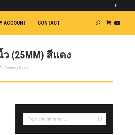
)
light
Faceboo
7
กระจัง
Y ACCOUNT
CONTACT
Search:
0
ัยไฟฟ้า
อน
ศา
ขนาด
้ว (25MM) สีแดง
ลัง
้ว (25mm) สีแดง
ION
้ว
ง
ชุดแต่ง
EW
ตรงรุ่น
Search:
5-ON)
 T6
ตรง