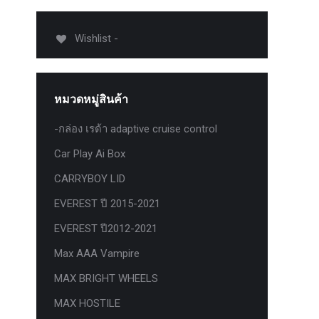
012-
T50
Wishlist -
-
งศา Option
Option
หมวดหมู่สินค้า
ption 4WD
ption
-กล่อง เรด้า adaptive cruise control
องศา
Car Play Ai Box
าอลูมิเนียม
CARRYBOY LID
EVEREST ปี 2015-2021
EVEREST ปี2012-2021
Max AAA Vampire
MAX BRIGHT WHEELS
MAX HOSTILE