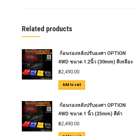
ครีบฉลาม next gen 2022
คานลากจูงแท้ ford
งานอัพเกรดระบบ sycn 3
Related products
งานเปิดระบบ FORD
งานไฟ EVEREST
ก้อนรองหลังปรับองศา OPTION
งานไฟท้าย Ford
4WD ขนาด 1.2นิ้ว (30mm) สีเหลือง
งานไฟท้ายF-150
฿
2,490.00
งานไฟหน้า F-150
Add to cart
งานไฟหน้า Ford
ชุด Wide body Ford
ก้อนรองหลังปรับองศา OPTION
ชุดปรับระยะเซ็นเซอร์เพลาหลัง
4WD ขนาด 1 นิ้ว (25mm) สีดำ
ชุดป้องกันเซ็นเซอร์วัดองศาเพลาท้าย
฿
2,490.00
ชุดแต่ง Ford