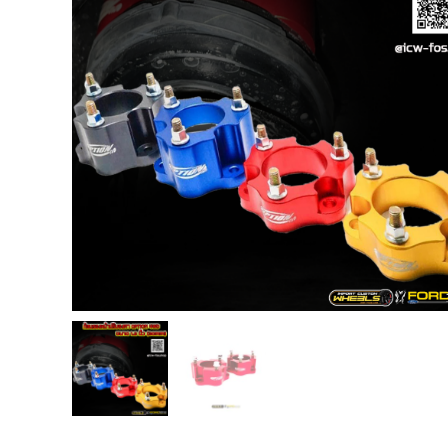
USB TypeA และ TypeC แท้ตรงรุ่น
Ranger Raptor Everest
VCM 2 license แท้ 1 ปี •• FOR FORD
MAZDA •• IDS.
กระจก F-150 ตรงรุ่น RANGER EVEREST
Raptor 2011-2021
กระจกมองข้าง F-150 USA สำหรับ
Ranger Raptor Everest ปี2012+ 1 คู่
กระจังหน้า EVEREST
กระจังหน้า FORD
กระจังหน้า RAPTOR
กล่องควบคุมระบบเกียร์ TCM สำหรับรถ :
Ford Fiesta 1.5/1.6 แท้ใหม่
กล้องติดรถยนต์
กล้องติดรถยนต์ VIOFO รุ่น A129 Duo