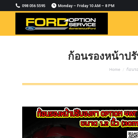
2018-2021
098 056 5595
Monday – Friday 10 AM – 8 PM
MODULE CCM. ระบบ Adaptive For Ford
ranger Everest 2015-2018
OASIS WHEELS
option
PINTLE HOOK
ก้อนรองหน้าปรั
RAPTOR
You are here:
Home
ก้อนร
ROLLBAR OPTION 4WD
ROLLER LID HAMER
ROLLER MASTER
TRAILER BALL
ULTIMATE SHACKLES
Uncategorized