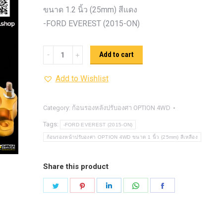
รุ่น -ISUZU V-CROSS (2
ขนาด 1.2 นิ้ว (25mm) สีแดง
ON)
ตรงรุ่น -MAZDA B
-FORD EVEREST (2015-ON)
PRO (2012-ON)
ตรงรุ่น 
TOYOTA VIGO
ปีกนกปรับอ
ก้อน
Add to cart
4WD ขาวฝาแดง
ปีกนกปรับองศา 
รอง
4WD ดำฝาแดง
ปีกนกปรับองศา O
Add to Wishlist
หน้า
ปีกนกปรับองศา O
ฟ้าฝาแดง
ปรับ
4WD เหลืองฝาฟ้า
ปีกนกปรับ
องศา
Category:
ก้อนรองหลังปรับองศา OPTION 4WD
Option 4WD แดงฝาดำ
ห่วงโอเมก้
OPTION
Tags:
-FORD EVEREST (2015-ON)
OPTION 4WD (สีแดง)
ไฟหน้า
อัพเกรด
4WD ขนาด
ก้อนรองหน้าปรับองศา OPTION 4WD ขนาด 1 นิ้ว (25mm) สีเหลือง
1.2
นิ้ว
Share this product
(25mm)
Share
Share
Share
Share
Share
สี
on
on
on
on
on
แดง
Twitter
Pinterest
LinkedIn
WhatsApp
Facebook
quantity