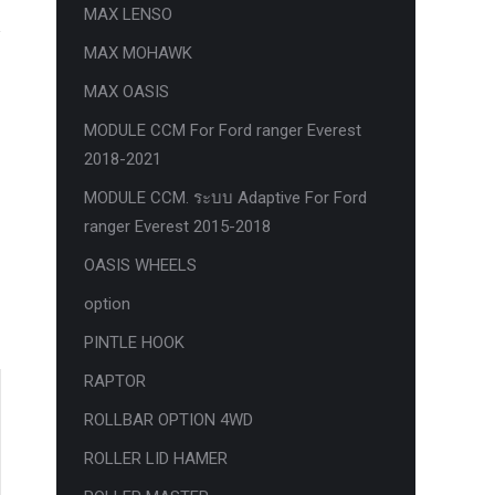
MAX LENSO
MAX MOHAWK
MAX OASIS
MODULE CCM For Ford ranger Everest
2018-2021
MODULE CCM. ระบบ Adaptive For Ford
ranger Everest 2015-2018
OASIS WHEELS
option
PINTLE HOOK
RAPTOR
ROLLBAR OPTION 4WD
ROLLER LID HAMER