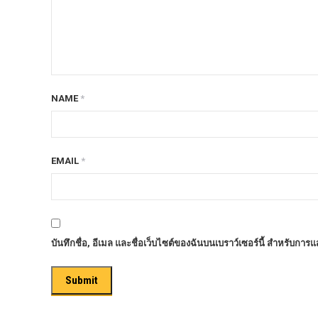
ก้อนรองหลัง option 4wd
ก้อนรองหลังปรับองศา OPTION 4WD
กันชนท้าย OPTION
กันชนท้าย Outlander
NAME
*
กันชนหน้า OPTION
กันชนหน้า Outlander
กันชนหน้ารุ่น HAMER
EMAIL
*
กันชนหลัง HAMER
กันแคร้ง opton 4wd
กันแคร้งเหล็ก HAMER
บันทึกชื่อ, อีเมล และชื่อเว็บไซต์ของฉันบนเบราว์เซอร์นี้ สำหรับการ
กันแคร้งเหล็ก OUTLANDER
กันแคร้งแร็พเตอร์
ครีบฉลาม