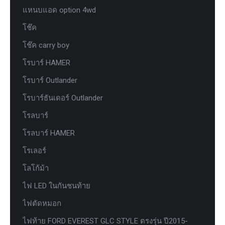
แหนบแอด option 4wd
โช๊ค
โช๊ค carry boy
โรบาร์ HAMER
โรบาร์ Outlander
โรบาร์ธันเดอร์ Outlander
โรลบาร์
โรลบาร์ HAMER
โรเลอร์
โลโก้ม้า
ไฟ LED ในกันชนท้าย
ไฟตัดหมอก
ไฟท้าย FORD EVEREST GLC STYLE ตรงรุ่น ปี2015-