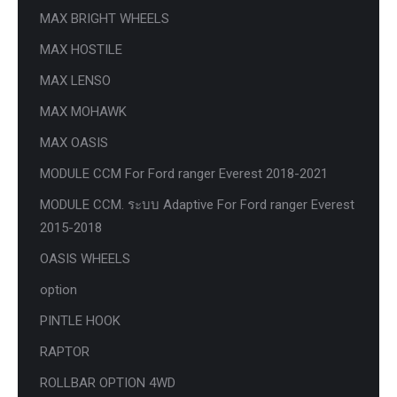
MAX BRIGHT WHEELS
MAX HOSTILE
MAX LENSO
MAX MOHAWK
MAX OASIS
MODULE CCM For Ford ranger Everest 2018-2021
MODULE CCM. ระบบ Adaptive For Ford ranger Everest
2015-2018
OASIS WHEELS
option
PINTLE HOOK
RAPTOR
ROLLBAR OPTION 4WD