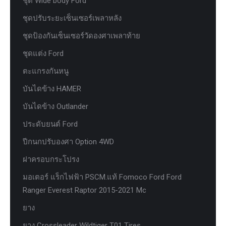
ชุด Wide body Ford
ชุดปรับระยะเซ็นเซอร์เพลาหลัง
ชุดป้องกันเซ็นเซอร์วัดองศาเพลาท้าย
ชุดแต่ง Ford
ตะแกรงกันหนู
บันไดข้าง HAMER
บันไดข้าง Outlander
ประดับยนต์ Ford
ปีกนกปรับองศา Option 4WD
ฝาครอบกระโปรง
มอเตอร์ แร็กไฟฟ้า PSCM.แท้ Fomoco Ford Ford
Ranger Everest Raptor 2015-2021 Mc
ยาง
ยาง Crossleader Wildtiger T01 Tires