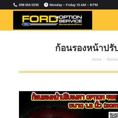
2018-2021
098 056 5595
Monday – Friday 10 AM – 8 PM
MODULE CCM. ระบบ Adaptive For Ford
ranger Everest 2015-2018
OASIS WHEELS
option
PINTLE HOOK
ก้อนรองหน้าปรับ
RAPTOR
You are here:
Home
ก้อนรอ
ROLLBAR OPTION 4WD
ROLLER LID HAMER
ROLLER MASTER
TRAILER BALL
ULTIMATE SHACKLES
Uncategorized