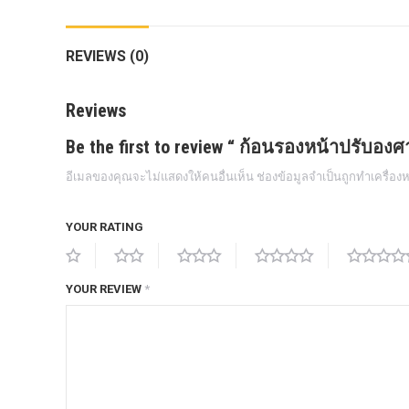
กล้องถอยหลังแท้
REVIEWS (0)
กล่องฟิว BJB FORD ตรงรุ่น RANGER
EVEREST RAPTOR 2015-2021
Reviews
กล้องมองรอบคัน 360องศา
Be the first to review “ ก้อนรองหน้าปรับอง
กล่องเครื่อง
อีเมลของคุณจะไม่แสดงให้คนอื่นเห็น
ช่องข้อมูลจำเป็นถูกทำเครื่อ
กล่องเครื่องแท้ Module PCM Ford (SID
209 ) RANGER& EVEREST 2.2 3.2
YOUR RATING
กล่องเพิ่มรีโมทสตาร์ท Car remote
control system ตรงรุ่น Ranger Everest
Raptor Mc 2015 -2021
YOUR REVIEW
*
กล่องเพิ่มรีโมทสตาร์ท ตรงรุ่น Ranger
Everest Raptor Mc 2015 -2021 (ปลั๊ก
ตรงรุ่น ไม่ตัดต่อสาย) ** ต้องโปรแกรม
ระบบ **