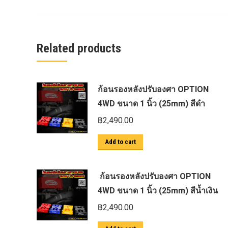
ครีบฉลาม next gen 2022
คานลากจูงแท้ ford
งานอัพเกรดระบบ sycn 3
Related products
งานเปิดระบบ FORD
งานไฟ EVEREST
ก้อนรองหลังปรับองศา OPTION
งานไฟท้าย Ford
4WD ขนาด 1 นิ้ว (25mm) สีดำ
งานไฟท้ายF-150
฿
2,490.00
งานไฟหน้า F-150
Add to cart
งานไฟหน้า Ford
ชุด Wide body Ford
ก้อนรองหลังปรับองศา OPTION
ชุดปรับระยะเซ็นเซอร์เพลาหลัง
4WD ขนาด 1 นิ้ว (25mm) สีน้ำเงิน
ชุดป้องกันเซ็นเซอร์วัดองศาเพลาท้าย
฿
2,490.00
ชุดแต่ง Ford