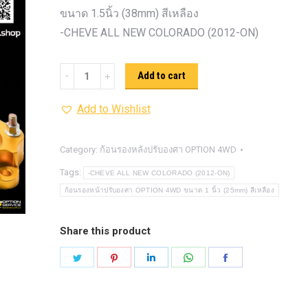
รุ่น -ISUZU V-CROSS (2
ขนาด 1.5นิ้ว (38mm) สีเหลือง
ON)
ตรงรุ่น -MAZDA B
-CHEVE ALL NEW COLORADO (2012-ON)
PRO (2012-ON)
ตรงรุ่น 
TOYOTA VIGO
ปีกนกปรับอ
ก้อน
Add to cart
4WD ขาวฝาแดง
ปีกนกปรับองศา 
รอง
4WD ดำฝาแดง
ปีกนกปรับองศา O
Add to Wishlist
หน้า
ปีกนกปรับองศา O
ฟ้าฝาแดง
ปรับ
4WD เหลืองฝาฟ้า
ปีกนกปรับ
องศา
Category:
ก้อนรองหลังปรับองศา OPTION 4WD
Option 4WD แดงฝาดำ
ห่วงโอเมก้
OPTION
Tags:
-CHEVE ALL NEW COLORADO (2012-ON)
OPTION 4WD (สีแดง)
ไฟหน้า
อัพเกรด
4WD ขนาด
ก้อนรองหน้าปรับองศา OPTION 4WD ขนาด 1 นิ้ว (25mm) สีเหลือง
1.5นิ้ว
(38mm)
Share this product
สี
Share
Share
Share
Share
Share
เหลือง
on
on
on
on
on
quantity
Twitter
Pinterest
LinkedIn
WhatsApp
Facebook