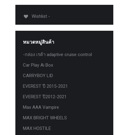
012-
T50
Wishlist -
-
งศา Option
Option
หมวดหมู่สินค้า
ption 4WD
ption
-กล่อง เรด้า adaptive cruise control
องศา
Car Play Ai Box
าอลูมิเนียม
CARRYBOY LID
EVEREST ปี 2015-2021
EVEREST ปี2012-2021
Max AAA Vampire
MAX BRIGHT WHEELS
MAX HOSTILE