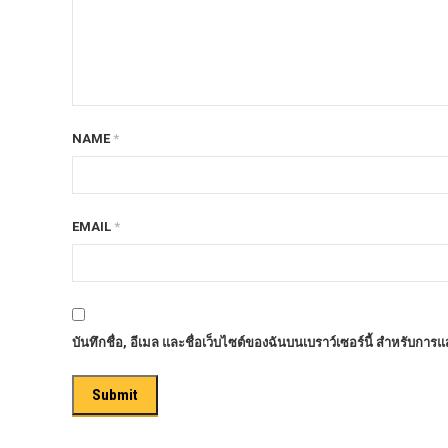
ก้อนรองหลัง option 4wd
ก้อนรองหลังปรับองศา OPTION 4WD
กันชนท้าย OPTION
กันชนท้าย Outlander
NAME
*
กันชนหน้า OPTION
กันชนหน้า Outlander
กันชนหน้ารุ่น HAMER
EMAIL
*
กันชนหลัง HAMER
กันแคร้ง opton 4wd
กันแคร้งเหล็ก HAMER
บันทึกชื่อ, อีเมล และชื่อเว็บไซต์ของฉันบนเบราว์เซอร์นี้ สำหรับการ
กันแคร้งเหล็ก OUTLANDER
กันแคร้งแร็พเตอร์
ครีบฉลาม