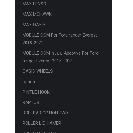
MAX LENSO
MAX MOHAWK
MAX OASIS
MODULE CCM For Ford ranger Everest
2018-2021
MODULE CCM. ระบบ Adaptive For Ford
ranger Everest 2015-2018
OASIS WHEELS
option
PINTLE HOOK
RAPTOR
ROLLBAR OPTION 4WD
ROLLER LID HAMER