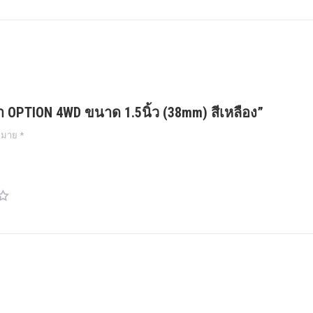
ศา OPTION 4WD ขนาด 1.5นิ้ว (38mm) สีเหลือง”
งหมาย
*