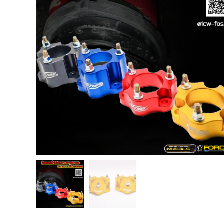
USB TypeA และ TypeC แท้ตรงรุ่น
Ranger Raptor Everest
VCM 2 license แท้ 1 ปี •• FOR FORD
MAZDA •• IDS.
กระจก F-150 ตรงรุ่น RANGER EVEREST
Raptor 2011-2021
กระจกมองข้าง F-150 USA สำหรับ
Ranger Raptor Everest ปี2012+ 1 คู่
กระจังหน้า EVEREST
กระจังหน้า FORD
กระจังหน้า RAPTOR
กล่องควบคุมระบบเกียร์ TCM สำหรับรถ :
Ford Fiesta 1.5/1.6 แท้ใหม่
กล้องติดรถยนต์
กล้องติดรถยนต์ VIOFO รุ่น A129 Duo