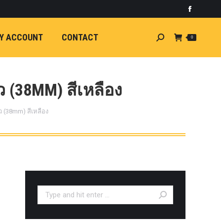
)
light
Faceboo
7
กระจัง
Y ACCOUNT
CONTACT
Search:
0
ัยไฟฟ้า
อน
ศา
ขนาด
 (38MM) สีเหลือง
ลัง
 (38mm) สีเหลือง
ION
้ว
ง
ชุดแต่ง
EW
ตรงรุ่น
Search:
5-ON)
 T6
ตรง