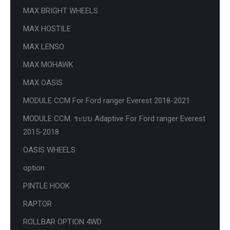
MAX BRIGHT WHEELS
MAX HOSTILE
MAX LENSO
MAX MOHAWK
MAX OASIS
MODULE CCM For Ford ranger Everest 2018-2021
MODULE CCM. ระบบ Adaptive For Ford ranger Everest
2015-2018
OASIS WHEELS
option
PINTLE HOOK
RAPTOR
ROLLBAR OPTION 4WD