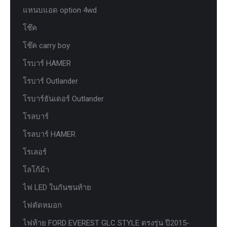
แหนบแอด option 4wd
โช๊ค
โช๊ค carry boy
โรบาร์ HAMER
โรบาร์ Outlander
โรบาร์ธันเดอร์ Outlander
โรลบาร์
โรลบาร์ HAMER
โรเลอร์
โลโก้ม้า
ไฟ LED ในกันชนท้าย
ไฟตัดหมอก
ไฟท้าย FORD EVEREST GLC STYLE ตรงรุ่น ปี2015-