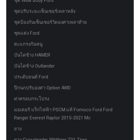
ชุด Wide body Ford
ชุดปรับระยะเซ็นเซอร์เพลาหลัง
ชุดป้องกันเซ็นเซอร์วัดองศาเพลาท้าย
ชุดแต่ง Ford
ตะแกรงกันหนู
บันไดข้าง HAMER
บันไดข้าง Outlander
ประดับยนต์ Ford
ปีกนกปรับองศา Option 4WD
ฝาครอบกระโปรง
มอเตอร์ แร็กไฟฟ้า PSCM.แท้ Fomoco Ford Ford
Ranger Everest Raptor 2015-2021 Mc
ยาง
ยาง Crossleader Wildtiger T01 Tires