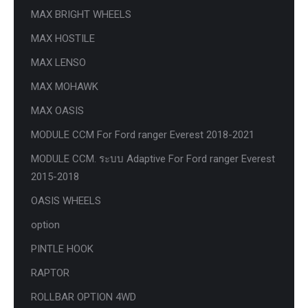
MAX BRIGHT WHEELS
MAX HOSTILE
MAX LENSO
MAX MOHAWK
MAX OASIS
MODULE CCM For Ford ranger Everest 2018-2021
MODULE CCM. ระบบ Adaptive For Ford ranger Everest
2015-2018
OASIS WHEELS
option
PINTLE HOOK
RAPTOR
ROLLBAR OPTION 4WD