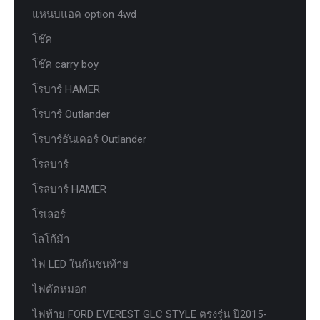
แหนบแอด option 4wd
โช๊ค
โช๊ค carry boy
โรบาร์ HAMER
โรบาร์ Outlander
โรบาร์ธันเดอร์ Outlander
โรลบาร์
โรลบาร์ HAMER
โรเลอร์
โลโก้ม้า
ไฟ LED ในกันชนท้าย
ไฟตัดหมอก
ไฟท้าย FORD EVEREST GLC STYLE ตรงรุ่น ปี2015-