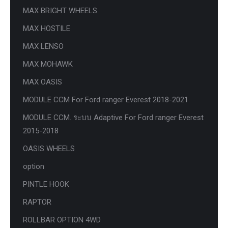
MAX BRIGHT WHEELS
MAX HOSTILE
MAX LENSO
MAX MOHAWK
MAX OASIS
MODULE CCM For Ford ranger Everest 2018-2021
MODULE CCM. ระบบ Adaptive For Ford ranger Everest
2015-2018
OASIS WHEELS
option
PINTLE HOOK
RAPTOR
ROLLBAR OPTION 4WD