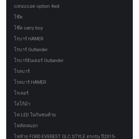
แหนบแอด option 4wd
โช๊ค
โช๊ค carry boy
โรบาร์ HAMER
โรบาร์ Outlander
โรบาร์ธันเดอร์ Outlander
โรลบาร์
โรลบาร์ HAMER
โรเลอร์
โลโก้ม้า
ไฟ LED ในกันชนท้าย
ไฟตัดหมอก
ไฟท้าย FORD EVEREST GLC STYLE ตรงรุ่น ปี2015-