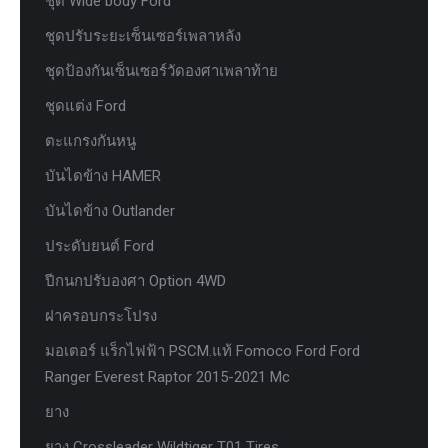
ชุด Wide body Ford
ชุดปรับระยะเซ็นเซอร์เพลาหลัง
ชุดป้องกันเซ็นเซอร์วัดองศาเพลาท้าย
ชุดแต่ง Ford
ตะแกรงกันหนู
บันไดข้าง HAMER
บันไดข้าง Outlander
ประดับยนต์ Ford
ปีกนกปรับองศา Option 4WD
ฝาครอบกระโปรง
มอเตอร์ แร็กไฟฟ้า PSCM.แท้ Fomoco Ford Ford
Ranger Everest Raptor 2015-2021 Mc
ยาง
ยาง Crossleader Wildtiger T01 Tires