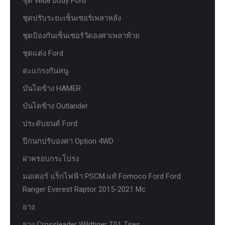
ชุด Wide body Ford
ชุดปรับระยะเซ็นเซอร์เพลาหลัง
ชุดป้องกันเซ็นเซอร์วัดองศาเพลาท้าย
ชุดแต่ง Ford
ตะแกรงกันหนู
บันไดข้าง HAMER
บันไดข้าง Outlander
ประดับยนต์ Ford
ปีกนกปรับองศา Option 4WD
ฝาครอบกระโปรง
มอเตอร์ แร็กไฟฟ้า PSCM.แท้ Fomoco Ford Ford
Ranger Everest Raptor 2015-2021 Mc
ยาง
ยาง Crossleader Wildtiger T01 Tires