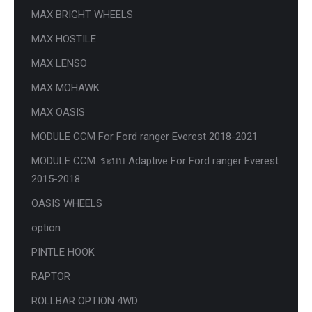
MAX BRIGHT WHEELS
MAX HOSTILE
MAX LENSO
MAX MOHAWK
MAX OASIS
MODULE CCM For Ford ranger Everest 2018-2021
MODULE CCM. ระบบ Adaptive For Ford ranger Everest
2015-2018
OASIS WHEELS
option
PINTLE HOOK
RAPTOR
ROLLBAR OPTION 4WD