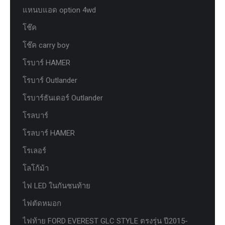
แหนบแอด option 4wd
โช๊ค
โช๊ค carry boy
โรบาร์ HAMER
โรบาร์ Outlander
โรบาร์ธันเดอร์ Outlander
โรลบาร์
โรลบาร์ HAMER
โรเลอร์
โลโก้ม้า
ไฟ LED ในกันชนท้าย
ไฟตัดหมอก
ไฟท้าย FORD EVEREST GLC STYLE ตรงรุ่น ปี2015-