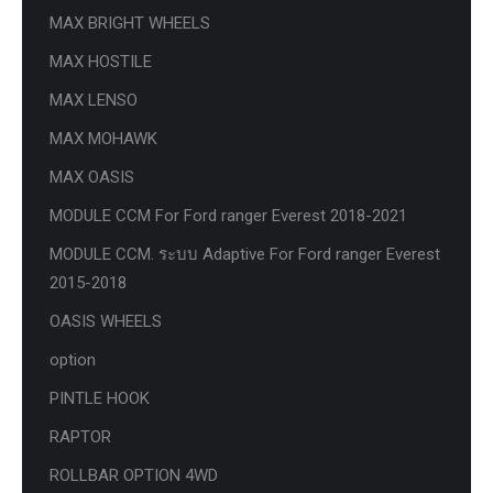
MAX BRIGHT WHEELS
MAX HOSTILE
MAX LENSO
MAX MOHAWK
MAX OASIS
MODULE CCM For Ford ranger Everest 2018-2021
MODULE CCM. ระบบ Adaptive For Ford ranger Everest
2015-2018
OASIS WHEELS
option
PINTLE HOOK
RAPTOR
ROLLBAR OPTION 4WD