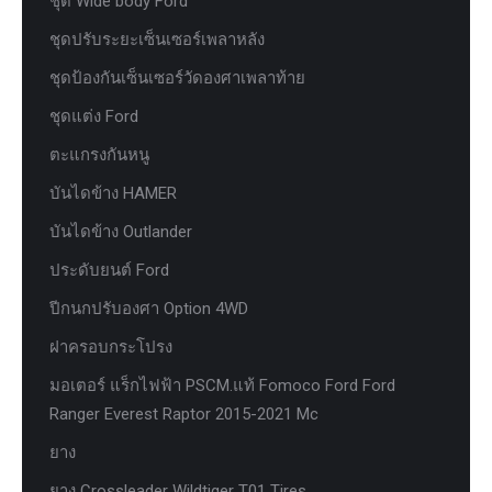
ชุด Wide body Ford
ชุดปรับระยะเซ็นเซอร์เพลาหลัง
ชุดป้องกันเซ็นเซอร์วัดองศาเพลาท้าย
ชุดแต่ง Ford
ตะแกรงกันหนู
บันไดข้าง HAMER
บันไดข้าง Outlander
ประดับยนต์ Ford
ปีกนกปรับองศา Option 4WD
ฝาครอบกระโปรง
มอเตอร์ แร็กไฟฟ้า PSCM.แท้ Fomoco Ford Ford
Ranger Everest Raptor 2015-2021 Mc
ยาง
ยาง Crossleader Wildtiger T01 Tires