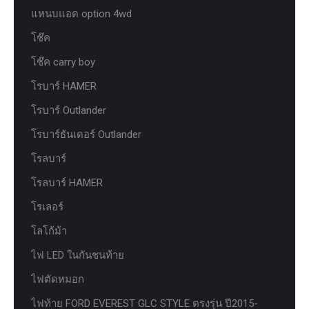
แหนบแอด option 4wd
โช๊ค
โช๊ค carry boy
โรบาร์ HAMER
โรบาร์ Outlander
โรบาร์ธันเดอร์ Outlander
โรลบาร์
โรลบาร์ HAMER
โรเลอร์
โลโก้ม้า
ไฟ LED ในกันชนท้าย
ไฟตัดหมอก
ไฟท้าย FORD EVEREST GLC STYLE ตรงรุ่น ปี2015-