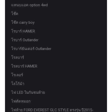
แหนบแอด option 4wd
โช๊ค
โช๊ค carry boy
โรบาร์ HAMER
โรบาร์ Outlander
โรบาร์ธันเดอร์ Outlander
โรลบาร์
โรลบาร์ HAMER
โรเลอร์
โลโก้ม้า
ไฟ LED ในกันชนท้าย
ไฟตัดหมอก
ไฟท้าย FORD EVEREST GLC STYLE ตรงรุ่น ปี2015-