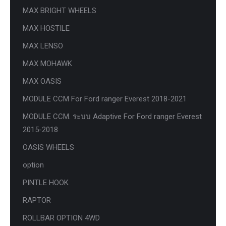
MAX BRIGHT WHEELS
MAX HOSTILE
MAX LENSO
MAX MOHAWK
MAX OASIS
MODULE CCM For Ford ranger Everest 2018-2021
MODULE CCM. ระบบ Adaptive For Ford ranger Everest
2015-2018
OASIS WHEELS
option
PINTLE HOOK
RAPTOR
ROLLBAR OPTION 4WD