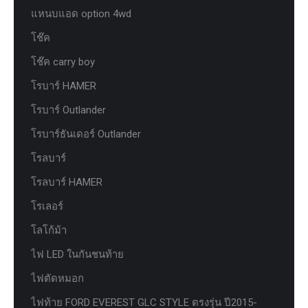
แหนบแอด option 4wd
โช๊ค
โช๊ค carry boy
โรบาร์ HAMER
โรบาร์ Outlander
โรบาร์ธันเดอร์ Outlander
โรลบาร์
โรลบาร์ HAMER
โรเลอร์
โลโก้ม้า
ไฟ LED ในกันชนท้าย
ไฟตัดหมอก
ไฟท้าย FORD EVEREST GLC STYLE ตรงรุ่น ปี2015-