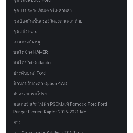
ชุด Wide body Ford
ชุดปรับระยะเซ็นเซอร์เพลาหลัง
ชุดป้องกันเซ็นเซอร์วัดองศาเพลาท้าย
ชุดแต่ง Ford
ตะแกรงกันหนู
บันไดข้าง HAMER
บันไดข้าง Outlander
ประดับยนต์ Ford
ปีกนกปรับองศา Option 4WD
ฝาครอบกระโปรง
มอเตอร์ แร็กไฟฟ้า PSCM.แท้ Fomoco Ford Ford
Ranger Everest Raptor 2015-2021 Mc
ยาง
ยาง Crossleader Wildtiger T01 Tires