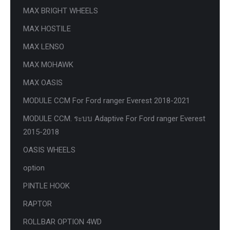
MAX BRIGHT WHEELS
MAX HOSTILE
MAX LENSO
MAX MOHAWK
MAX OASIS
MODULE CCM For Ford ranger Everest 2018-2021
MODULE CCM. ระบบ Adaptive For Ford ranger Everest
2015-2018
OASIS WHEELS
option
PINTLE HOOK
RAPTOR
ROLLBAR OPTION 4WD