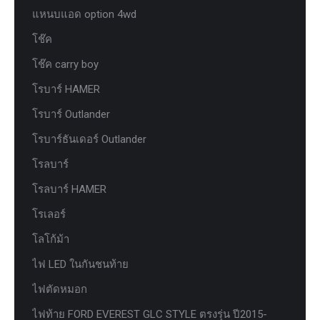
แหนบแอด option 4wd
โช๊ค
โช๊ค carry boy
โรบาร์ HAMER
โรบาร์ Outlander
โรบาร์ธันเดอร์ Outlander
โรลบาร์
โรลบาร์ HAMER
โรเลอร์
โลโก้ม้า
ไฟ LED ในกันชนท้าย
ไฟตัดหมอก
ไฟท้าย FORD EVEREST GLC STYLE ตรงรุ่น ปี2015-