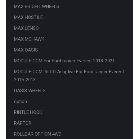
MAX BRIGHT WHEELS
MAX HOSTILE
MAX LENSO
MAX MOHAWK
MAX OASIS
MODULE CCM For Ford ranger Everest 2018-2021
MODULE CCM. ระบบ Adaptive For Ford ranger Everest
2015-2018
OASIS WHEELS
option
PINTLE HOOK
RAPTOR
ROLLBAR OPTION 4WD