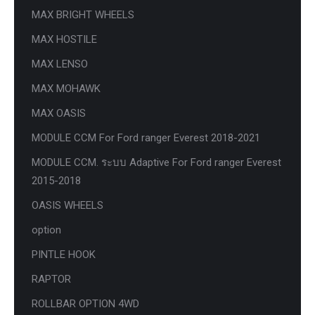
MAX BRIGHT WHEELS
MAX HOSTILE
MAX LENSO
MAX MOHAWK
MAX OASIS
MODULE CCM For Ford ranger Everest 2018-2021
MODULE CCM. ระบบ Adaptive For Ford ranger Everest
2015-2018
OASIS WHEELS
option
PINTLE HOOK
RAPTOR
ROLLBAR OPTION 4WD