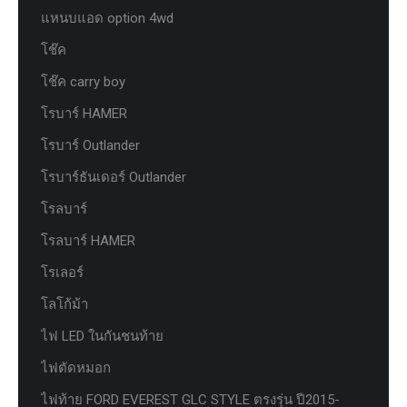
แหนบแอด option 4wd
โช๊ค
โช๊ค carry boy
โรบาร์ HAMER
โรบาร์ Outlander
โรบาร์ธันเดอร์ Outlander
โรลบาร์
โรลบาร์ HAMER
โรเลอร์
โลโก้ม้า
ไฟ LED ในกันชนท้าย
ไฟตัดหมอก
ไฟท้าย FORD EVEREST GLC STYLE ตรงรุ่น ปี2015-