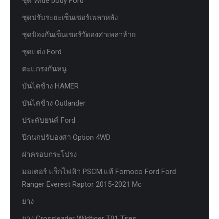
ชุด Wide body Ford
ชุดปรับระยะเซ็นเซอร์เพลาหลัง
ชุดป้องกันเซ็นเซอร์วัดองศาเพลาท้าย
ชุดแต่ง Ford
ตะแกรงกันหนู
บันไดข้าง HAMER
บันไดข้าง Outlander
ประดับยนต์ Ford
ปีกนกปรับองศา Option 4WD
ฝาครอบกระโปรง
มอเตอร์ แร็กไฟฟ้า PSCM.แท้ Fomoco Ford Ford
Ranger Everest Raptor 2015-2021 Mc
ยาง
ยาง Crossleader Wildtiger T01 Tires