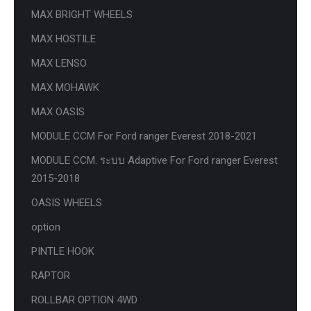
MAX BRIGHT WHEELS
MAX HOSTILE
MAX LENSO
MAX MOHAWK
MAX OASIS
MODULE CCM For Ford ranger Everest 2018-2021
MODULE CCM. ระบบ Adaptive For Ford ranger Everest
2015-2018
OASIS WHEELS
option
PINTLE HOOK
RAPTOR
ROLLBAR OPTION 4WD