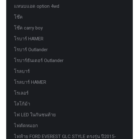
แหนบแอด option 4wd
โช๊ค
โช๊ค carry boy
โรบาร์ HAMER
โรบาร์ Outlander
โรบาร์ธันเดอร์ Outlander
โรลบาร์
โรลบาร์ HAMER
โรเลอร์
โลโก้ม้า
ไฟ LED ในกันชนท้าย
ไฟตัดหมอก
ไฟท้าย FORD EVEREST GLC STYLE ตรงรุ่น ปี2015-