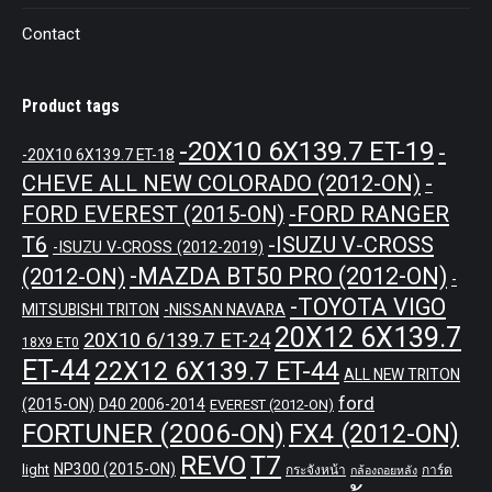
Contact
Product tags
-20X10 6X139.7 ET-19
-
-20X10 6X139.7 ET-18
CHEVE ALL NEW COLORADO (2012-ON)
-
-FORD RANGER
FORD EVEREST (2015-ON)
T6
-ISUZU V-CROSS
-ISUZU V-CROSS (2012-2019)
-MAZDA BT50 PRO (2012-ON)
(2012-ON)
-
-TOYOTA VIGO
MITSUBISHI TRITON
-NISSAN NAVARA
20X12 6X139.7
20X10 6/139.7 ET-24
18X9 ET0
ET-44
22X12 6X139.7 ET-44
ALL NEW TRITON
ford
(2015-ON)
D40 2006-2014
EVEREST (2012-ON)
FORTUNER (2006-ON)
FX4 (2012-ON)
REVO
T7
NP300 (2015-ON)
light
กระจังหน้า
การ์ด
กล้องถอยหลัง