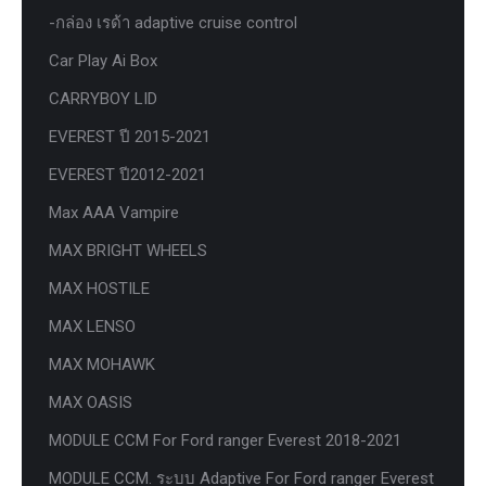
-กล่อง เรด้า adaptive cruise control
Car Play Ai Box
CARRYBOY LID
EVEREST ปี 2015-2021
EVEREST ปี2012-2021
Max AAA Vampire
MAX BRIGHT WHEELS
MAX HOSTILE
MAX LENSO
MAX MOHAWK
MAX OASIS
MODULE CCM For Ford ranger Everest 2018-2021
MODULE CCM. ระบบ Adaptive For Ford ranger Everest