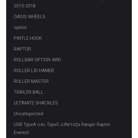
2015-2018
OASIS WHEELS
option
PINTLE HOOK
RAPTOR
ROLLBAR OPTION 4WD
ROLLER LID HAMER
ROLLER MASTER
TRAILER BALL
ULTIMATE SHACKLES
Uncategorized
USB TypeA และ TypeC แท้ตรงรุ่น Ranger Raptor
Everest