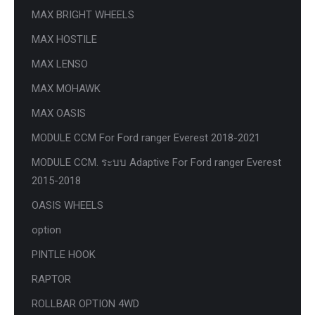
MAX BRIGHT WHEELS
MAX HOSTILE
MAX LENSO
MAX MOHAWK
MAX OASIS
MODULE CCM For Ford ranger Everest 2018-2021
MODULE CCM. ระบบ Adaptive For Ford ranger Everest
2015-2018
OASIS WHEELS
option
PINTLE HOOK
RAPTOR
ROLLBAR OPTION 4WD