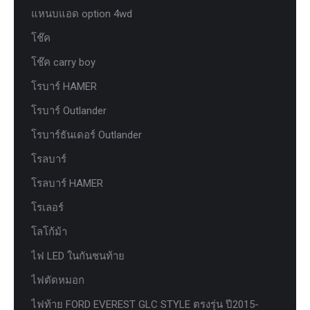
แหนบแอด option 4wd
โช๊ค
โช๊ค carry boy
โรบาร์ HAMER
โรบาร์ Outlander
โรบาร์ธันเดอร์ Outlander
โรลบาร์
โรลบาร์ HAMER
โรเลอร์
โลโก้ม้า
ไฟ LED ในกันชนท้าย
ไฟตัดหมอก
ไฟท้าย FORD EVEREST GLC STYLE ตรงรุ่น ปี2015-