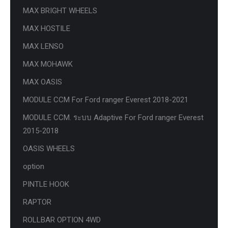
MAX BRIGHT WHEELS
MAX HOSTILE
MAX LENSO
MAX MOHAWK
MAX OASIS
MODULE CCM For Ford ranger Everest 2018-2021
MODULE CCM. ระบบ Adaptive For Ford ranger Everest
2015-2018
OASIS WHEELS
option
PINTLE HOOK
RAPTOR
ROLLBAR OPTION 4WD