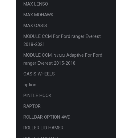
MAX LENSO
MAX MOHAWK
MAX OASIS
MODULE CCM For Ford ranger Everest
2018-2021
MODULE CCM. ระบบ Adaptive For Ford
ranger Everest 2015-2018
OASIS WHEELS
option
PINTLE HOOK
RAPTOR
ROLLBAR OPTION 4WD
ROLLER LID HAMER