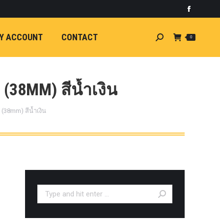
)
light
Faceboo
7
กระจัง
Y ACCOUNT
CONTACT
Search:
0
ัยไฟฟ้า
อน
ศา
ขนาด
(38MM) สีน้ำเงิน
ลัง
(38mm) สีน้ำเงิน
ION
้ว
ง
ชุดแต่ง
EW
ตรงรุ่น
Search:
5-ON)
 T6
ตรง