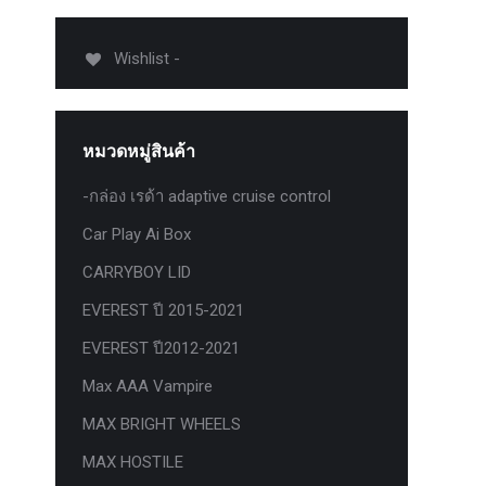
012-
T50
Wishlist -
-
งศา Option
Option
หมวดหมู่สินค้า
ption 4WD
ption
-กล่อง เรด้า adaptive cruise control
องศา
Car Play Ai Box
าอลูมิเนียม
CARRYBOY LID
EVEREST ปี 2015-2021
EVEREST ปี2012-2021
Max AAA Vampire
MAX BRIGHT WHEELS
MAX HOSTILE