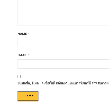
ก้อนรองหลัง option 4wd
ก้อนรองหลังปรับองศา OPTION 4WD
กันชนท้าย OPTION
กันชนท้าย Outlander
NAME
*
กันชนหน้า OPTION
กันชนหน้า Outlander
กันชนหน้ารุ่น HAMER
EMAIL
*
กันชนหลัง HAMER
กันแคร้ง opton 4wd
กันแคร้งเหล็ก HAMER
บันทึกชื่อ, อีเมล และชื่อเว็บไซต์ของฉันบนเบราว์เซอร์นี้ สำหรับการ
กันแคร้งเหล็ก OUTLANDER
กันแคร้งแร็พเตอร์
ครีบฉลาม