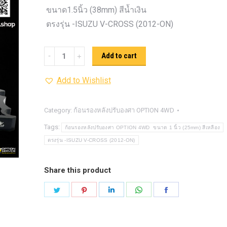
รุ่น -ISUZU V-CROSS (2
ขนาด1.5นิ้ว (38mm) สีน้ำเงิน
ON)
ตรงรุ่น -MAZDA B
ตรงรุ่น -ISUZU V-CROSS (2012-ON)
PRO (2012-ON)
ตรงรุ่น 
TOYOTA VIGO
ปีกนกปรับอ
ก้อน
Add to cart
4WD ขาวฝาแดง
ปีกนกปรับองศา 
รอง
4WD ดำฝาแดง
ปีกนกปรับองศา O
Add to Wishlist
หลัง
ปีกนกปรับองศา O
ฟ้าฝาแดง
ปรับ
4WD เหลืองฝาฟ้า
ปีกนกปรับ
องศา
Category:
ก้อนรองหลังปรับองศา OPTION 4WD
Option 4WD แดงฝาดำ
ห่วงโอเมก้
OPTION
Tags:
ก้อนรองหลังปรับองศา OPTION 4WD ขนาด 1 นิ้ว (25mm) สีเหลือง
OPTION 4WD (สีแดง)
ไฟหน้า
อัพเกรด
4WD ขนาด1.5นิ้ว
ตรงรุ่น -ISUZU V-CROSS (2012-ON)
(38mm)
สีน้ำเงิน
Share this product
quantity
Share
Share
Share
Share
Share
on
on
on
on
on
Twitter
Pinterest
LinkedIn
WhatsApp
Facebook