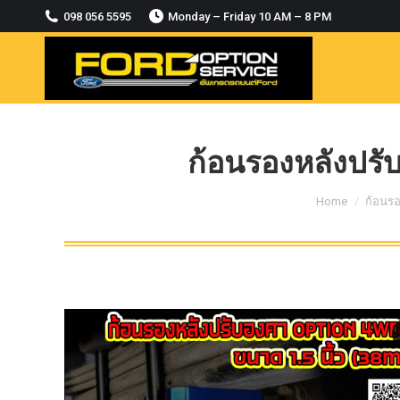
2018-2021
098 056 5595
Monday – Friday 10 AM – 8 PM
MODULE CCM. ระบบ Adaptive For Ford
ranger Everest 2015-2018
OASIS WHEELS
option
PINTLE HOOK
ก้อนรองหลังปรับ
RAPTOR
You are here:
Home
ก้อนร
ROLLBAR OPTION 4WD
ROLLER LID HAMER
ROLLER MASTER
TRAILER BALL
ULTIMATE SHACKLES
Uncategorized