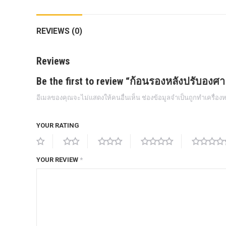
กล้องถอยหลังแท้
REVIEWS (0)
กล่องฟิว BJB FORD ตรงรุ่น RANGER
EVEREST RAPTOR 2015-2021
Reviews
กล้องมองรอบคัน 360องศา
Be the first to review “ก้อนรองหลังปรับองศ
กล่องเครื่อง
อีเมลของคุณจะไม่แสดงให้คนอื่นเห็น
ช่องข้อมูลจำเป็นถูกทำเครื่อ
กล่องเครื่องแท้ Module PCM Ford (SID
209 ) RANGER& EVEREST 2.2 3.2
YOUR RATING
กล่องเพิ่มรีโมทสตาร์ท Car remote
control system ตรงรุ่น Ranger Everest
Raptor Mc 2015 -2021
YOUR REVIEW
*
กล่องเพิ่มรีโมทสตาร์ท ตรงรุ่น Ranger
Everest Raptor Mc 2015 -2021 (ปลั๊ก
ตรงรุ่น ไม่ตัดต่อสาย) ** ต้องโปรแกรม
ระบบ **