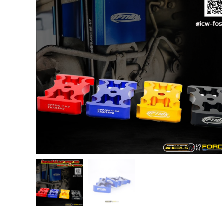
USB TypeA และ TypeC แท้ตรงรุ่น
Ranger Raptor Everest
VCM 2 license แท้ 1 ปี •• FOR FORD
MAZDA •• IDS.
กระจก F-150 ตรงรุ่น RANGER EVEREST
Raptor 2011-2021
กระจกมองข้าง F-150 USA สำหรับ
Ranger Raptor Everest ปี2012+ 1 คู่
กระจังหน้า EVEREST
กระจังหน้า FORD
กระจังหน้า RAPTOR
กล่องควบคุมระบบเกียร์ TCM สำหรับรถ :
Ford Fiesta 1.5/1.6 แท้ใหม่
กล้องติดรถยนต์
กล้องติดรถยนต์ VIOFO รุ่น A129 Duo