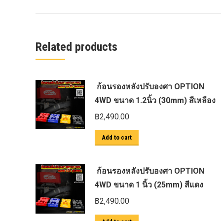
ครีบฉลาม next gen 2022
คานลากจูงแท้ ford
งานอัพเกรดระบบ sycn 3
Related products
งานเปิดระบบ FORD
งานไฟ EVEREST
ก้อนรองหลังปรับองศา OPTION
งานไฟท้าย Ford
4WD ขนาด 1.2นิ้ว (30mm) สีเหลือง
งานไฟท้ายF-150
฿
2,490.00
งานไฟหน้า F-150
Add to cart
งานไฟหน้า Ford
ชุด Wide body Ford
ก้อนรองหลังปรับองศา OPTION
ชุดปรับระยะเซ็นเซอร์เพลาหลัง
4WD ขนาด 1 นิ้ว (25mm) สีแดง
ชุดป้องกันเซ็นเซอร์วัดองศาเพลาท้าย
฿
2,490.00
ชุดแต่ง Ford