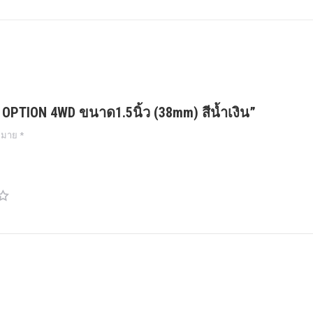
า OPTION 4WD ขนาด1.5นิ้ว (38mm) สีน้ำเงิน”
งหมาย
*