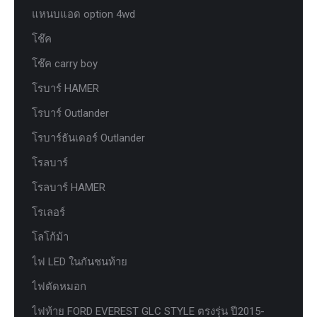
แหนบแอด option 4wd
โช๊ค
โช๊ค carry boy
โรบาร์ HAMER
โรบาร์ Outlander
โรบาร์ธันเดอร์ Outlander
โรลบาร์
โรลบาร์ HAMER
โรเลอร์
โลโก้ม้า
ไฟ LED ในกันชนท้าย
ไฟตัดหมอก
ไฟท้าย FORD EVEREST GLC STYLE ตรงรุ่น ปี2015-