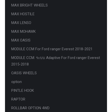
MAX BRIGHT WHEELS
MAX HOSTILE
MAX LENSO
MAX MOHAWK
MAX OASIS
MODULE CCM For Ford ranger Everest 2018-2021
MODULE CCM. ระบบ Adaptive For Ford ranger Everest
2015-2018
OASIS WHEELS
option
PINTLE HOOK
RAPTOR
ROLLBAR OPTION 4WD