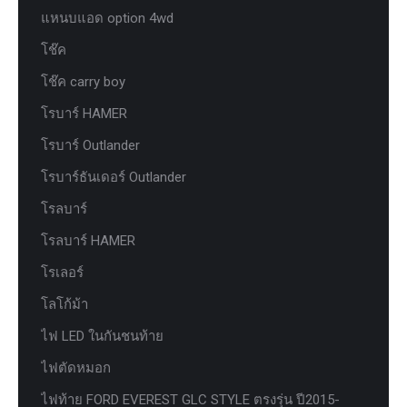
แหนบแอด option 4wd
โช๊ค
โช๊ค carry boy
โรบาร์ HAMER
โรบาร์ Outlander
โรบาร์ธันเดอร์ Outlander
โรลบาร์
โรลบาร์ HAMER
โรเลอร์
โลโก้ม้า
ไฟ LED ในกันชนท้าย
ไฟตัดหมอก
ไฟท้าย FORD EVEREST GLC STYLE ตรงรุ่น ปี2015-