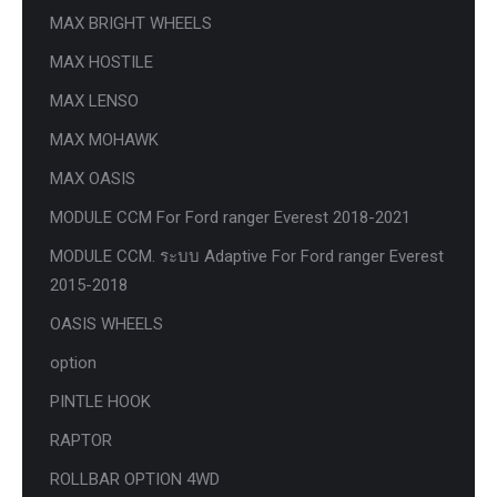
MAX BRIGHT WHEELS
MAX HOSTILE
MAX LENSO
MAX MOHAWK
MAX OASIS
MODULE CCM For Ford ranger Everest 2018-2021
MODULE CCM. ระบบ Adaptive For Ford ranger Everest
2015-2018
OASIS WHEELS
option
PINTLE HOOK
RAPTOR
ROLLBAR OPTION 4WD