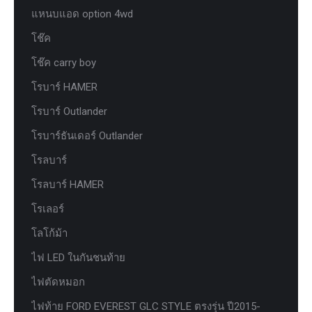
แหนบแอด option 4wd
โช๊ค
โช๊ค carry boy
โรบาร์ HAMER
โรบาร์ Outlander
โรบาร์ธันเดอร์ Outlander
โรลบาร์
โรลบาร์ HAMER
โรเลอร์
โลโก้ม้า
ไฟ LED ในกันชนท้าย
ไฟตัดหมอก
ไฟท้าย FORD EVEREST GLC STYLE ตรงรุ่น ปี2015-