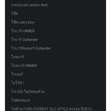
แหนบแอด option 4wd
โช๊ค
โช๊ค carry boy
โรบาร์ HAMER
โรบาร์ Outlander
โรบาร์ธันเดอร์ Outlander
โรลบาร์
โรลบาร์ HAMER
โรเลอร์
โลโก้ม้า
ไฟ LED ในกันชนท้าย
ไฟตัดหมอก
ไฟท้าย FORD EVEREST GLC STYLE ตรงรุ่น ปี2015-