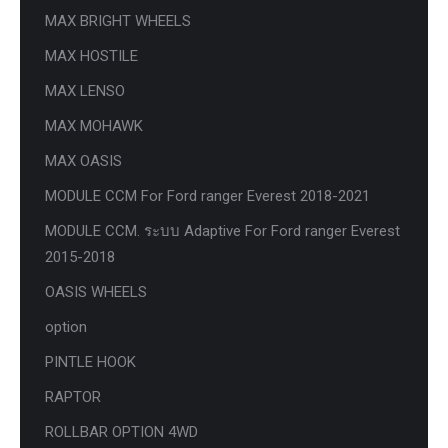
MAX BRIGHT WHEELS
MAX HOSTILE
MAX LENSO
MAX MOHAWK
MAX OASIS
MODULE CCM For Ford ranger Everest 2018-2021
MODULE CCM. ระบบ Adaptive For Ford ranger Everest
2015-2018
OASIS WHEELS
option
PINTLE HOOK
RAPTOR
ROLLBAR OPTION 4WD