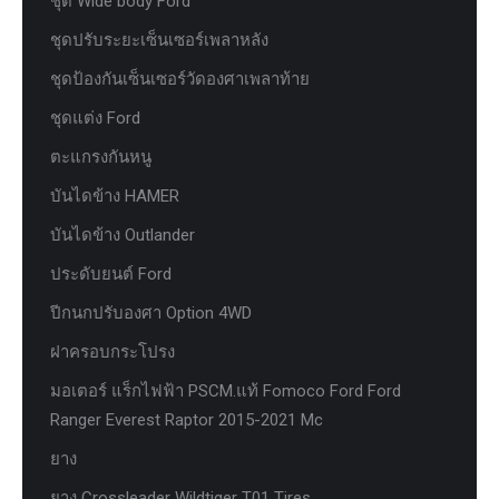
ชุด Wide body Ford
ชุดปรับระยะเซ็นเซอร์เพลาหลัง
ชุดป้องกันเซ็นเซอร์วัดองศาเพลาท้าย
ชุดแต่ง Ford
ตะแกรงกันหนู
บันไดข้าง HAMER
บันไดข้าง Outlander
ประดับยนต์ Ford
ปีกนกปรับองศา Option 4WD
ฝาครอบกระโปรง
มอเตอร์ แร็กไฟฟ้า PSCM.แท้ Fomoco Ford Ford
Ranger Everest Raptor 2015-2021 Mc
ยาง
ยาง Crossleader Wildtiger T01 Tires