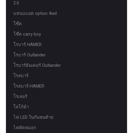
2.0
แหนบแอด option 4wd
โช๊ค
โช๊ค carry boy
โรบาร์ HAMER
โรบาร์ Outlander
โรบาร์ธันเดอร์ Outlander
โรลบาร์
โรลบาร์ HAMER
โรเลอร์
โลโก้ม้า
ไฟ LED ในกันชนท้าย
ไฟตัดหมอก