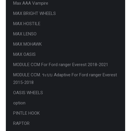
Max AAA Vampire
MAX BRIGHT WHEELS
MAX HOSTILE
MAX LENSO
MAX MOHAWK
MAX OASIS
MODULE CCM For Ford ranger Everest 2018-2021
MODULE CCM. ระบบ Adaptive For Ford ranger Everest
2015-2018
OASIS WHEELS
option
PINTLE HOOK
RAPTOR