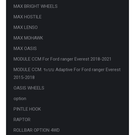
MAX BRIGHT WHEELS
MAX HOSTILE
MAX LENSO
MAX MOHAWK
MAX OASIS
MODULE CCM For Ford ranger Everest 2018-2021
MODULE CCM. ระบบ Adaptive For Ford ranger Everest
2015-2018
OASIS WHEELS
option
PINTLE HOOK
RAPTOR
ROLLBAR OPTION 4WD