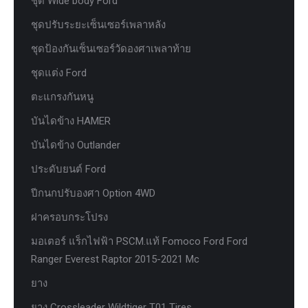
ชุด Wide body Ford
ชุดปรับระยะเซ็นเซอร์เพลาหลัง
ชุดป้องกันเซ็นเซอร์วัดองศาเพลาท้าย
ชุดแต่ง Ford
ตะแกรงกันหนู
บันไดข้าง HAMER
บันไดข้าง Outlander
ประดับยนต์ Ford
ปีกนกปรับองศา Option 4WD
ฝาครอบกระโปรง
มอเตอร์ แร็กไฟฟ้า PSCM.แท้ Fomoco Ford Ford
Ranger Everest Raptor 2015-2021 Mc
ยาง
ยาง Crossleader Wildtiger T01 Tires