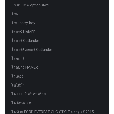
แหนบแอด option 4wd
โช๊ค
โช๊ค carry boy
โรบาร์ HAMER
โรบาร์ Outlander
โรบาร์ธันเดอร์ Outlander
โรลบาร์
โรลบาร์ HAMER
โรเลอร์
โลโก้ม้า
ไฟ LED ในกันชนท้าย
ไฟตัดหมอก
ไฟท้าย FORD EVEREST GLC STYLE ตรงรุ่น ปี2015-