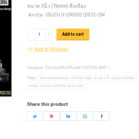
รุ่น -ISUZU V-CROSS (2
ขนาด 3นิ้ว (76mm) สีเหลือง
ON)
ตรงรุ่น -MAZDA B
ตรงรุ่น -ISUZU V-CROSS (2012-ON
PRO (2012-ON)
ตรงรุ่น 
TOYOTA VIGO
ปีกนกปรับอ
ก้อน
Add to cart
4WD ขาวฝาแดง
ปีกนกปรับองศา 
รอง
4WD ดำฝาแดง
ปีกนกปรับองศา O
Add to Wishlist
หลัง
ปีกนกปรับองศา O
ฟ้าฝาแดง
ปรับ
4WD เหลืองฝาฟ้า
ปีกนกปรับ
องศา
Category:
ก้อนรองหลังปรับองศา OPTION 4WD
Option 4WD แดงฝาดำ
ห่วงโอเมก้
OPTION
Tags:
ก้อนรองหลังปรับองศา OPTION 4WD ขนาด 1 นิ้ว (25mm) สีเหลือง
OPTION 4WD (สีแดง)
ไฟหน้า
อัพเกรด
4WD ขนาด
ตรงรุ่น -ISUZU V-CROSS (2012-ON)
3นิ้ว
(76mm)
Share this product
สี
Share
Share
Share
Share
Share
เหลือง
on
on
on
on
on
quantity
Twitter
Pinterest
LinkedIn
WhatsApp
Facebook