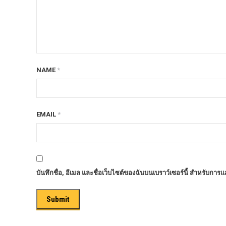
ก้อนรองหลัง option 4wd
ก้อนรองหลังปรับองศา OPTION 4WD
กันชนท้าย OPTION
กันชนท้าย Outlander
NAME
*
กันชนหน้า OPTION
กันชนหน้า Outlander
กันชนหน้ารุ่น HAMER
EMAIL
*
กันชนหลัง HAMER
กันแคร้ง opton 4wd
กันแคร้งเหล็ก HAMER
บันทึกชื่อ, อีเมล และชื่อเว็บไซต์ของฉันบนเบราว์เซอร์นี้ สำหรับการ
กันแคร้งเหล็ก OUTLANDER
กันแคร้งแร็พเตอร์
ครีบฉลาม