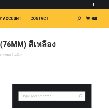
)
light
Faceboo
7
กระจัง
Y ACCOUNT
CONTACT
Search:
0
ัยไฟฟ้า
อน
ศา
ขนาด
(76MM) สีเหลือง
ลัง
(76mm) สีเหลือง
ION
้ว
ง
ชุดแต่ง
EW
ตรงรุ่น
Search:
5-ON)
 T6
ตรง