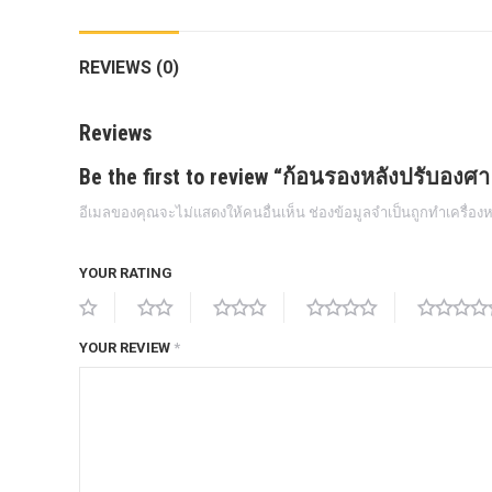
กล้องถอยหลังแท้
REVIEWS (0)
กล่องฟิว BJB FORD ตรงรุ่น RANGER
EVEREST RAPTOR 2015-2021
Reviews
กล้องมองรอบคัน 360องศา
Be the first to review “ก้อนรองหลังปรับองศ
กล่องเครื่อง
อีเมลของคุณจะไม่แสดงให้คนอื่นเห็น
ช่องข้อมูลจำเป็นถูกทำเครื่อ
กล่องเครื่องแท้ Module PCM Ford (SID
209 ) RANGER& EVEREST 2.2 3.2
YOUR RATING
กล่องเพิ่มรีโมทสตาร์ท Car remote
control system ตรงรุ่น Ranger Everest
Raptor Mc 2015 -2021
YOUR REVIEW
*
กล่องเพิ่มรีโมทสตาร์ท ตรงรุ่น Ranger
Everest Raptor Mc 2015 -2021 (ปลั๊ก
ตรงรุ่น ไม่ตัดต่อสาย) ** ต้องโปรแกรม
ระบบ **