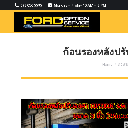
2018-2021
098 056 5595
Monday – Friday 10 AM – 8 PM
MODULE CCM. ระบบ Adaptive For Ford
ranger Everest 2015-2018
OASIS WHEELS
option
PINTLE HOOK
ก้อนรองหลังปรั
RAPTOR
You are here:
Home
ก้อนร
ROLLBAR OPTION 4WD
ROLLER LID HAMER
ROLLER MASTER
TRAILER BALL
ULTIMATE SHACKLES
Uncategorized