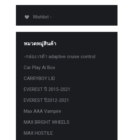
012-
T50
Wishlist -
-
งศา Option
Option
หมวดหมู่สินค้า
ption 4WD
ption
-กล่อง เรด้า adaptive cruise control
องศา
Car Play Ai Box
าอลูมิเนียม
CARRYBOY LID
EVEREST ปี 2015-2021
EVEREST ปี2012-2021
Max AAA Vampire
MAX BRIGHT WHEELS
MAX HOSTILE