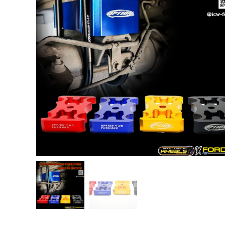
USB TypeA และ TypeC แท้ตรงรุ่น
Ranger Raptor Everest
VCM 2 license แท้ 1 ปี •• FOR FORD
MAZDA •• IDS.
กระจก F-150 ตรงรุ่น RANGER EVEREST
Raptor 2011-2021
กระจกมองข้าง F-150 USA สำหรับ
Ranger Raptor Everest ปี2012+ 1 คู่
กระจังหน้า EVEREST
กระจังหน้า FORD
กระจังหน้า RAPTOR
กล่องควบคุมระบบเกียร์ TCM สำหรับรถ :
Ford Fiesta 1.5/1.6 แท้ใหม่
กล้องติดรถยนต์
กล้องติดรถยนต์ VIOFO รุ่น A129 Duo