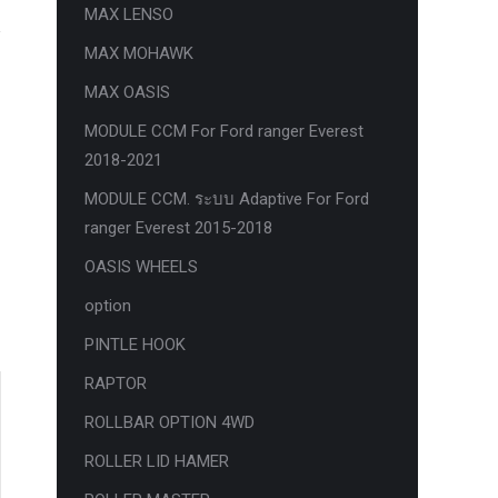
MAX LENSO
MAX MOHAWK
MAX OASIS
MODULE CCM For Ford ranger Everest
2018-2021
MODULE CCM. ระบบ Adaptive For Ford
ranger Everest 2015-2018
OASIS WHEELS
option
PINTLE HOOK
RAPTOR
ROLLBAR OPTION 4WD
ROLLER LID HAMER