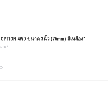
า OPTION 4WD ขนาด 3นิ้ว (76mm) สีเหลือง”
งหมาย
*