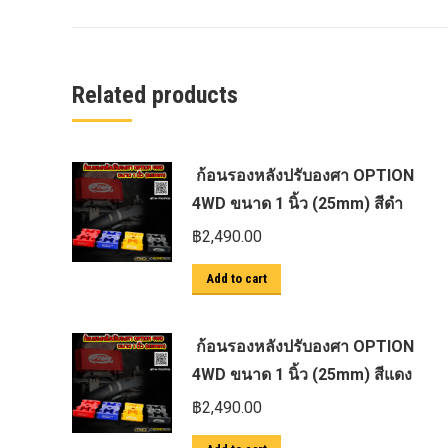
ครีบฉลาม next gen 2022
คานลากจูงแท้ ford
งานอัพเกรดระบบ sycn 3
Related products
งานเปิดระบบ FORD
งานไฟ EVEREST
ก้อนรองหลังปรับองศา OPTION
งานไฟท้าย Ford
4WD ขนาด 1 นิ้ว (25mm) สีดำ
งานไฟท้ายF-150
฿
2,490.00
งานไฟหน้า F-150
Add to cart
งานไฟหน้า Ford
ชุด Wide body Ford
ก้อนรองหลังปรับองศา OPTION
ชุดปรับระยะเซ็นเซอร์เพลาหลัง
4WD ขนาด 1 นิ้ว (25mm) สีแดง
ชุดป้องกันเซ็นเซอร์วัดองศาเพลาท้าย
฿
2,490.00
ชุดแต่ง Ford