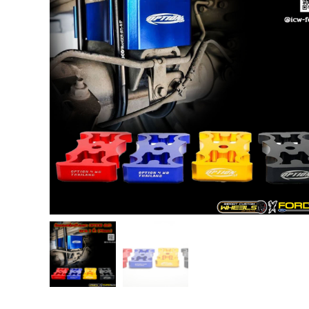
USB TypeA และ TypeC แท้ตรงรุ่น
Ranger Raptor Everest
VCM 2 license แท้ 1 ปี •• FOR FORD
MAZDA •• IDS.
กระจก F-150 ตรงรุ่น RANGER EVEREST
Raptor 2011-2021
กระจกมองข้าง F-150 USA สำหรับ
Ranger Raptor Everest ปี2012+ 1 คู่
กระจังหน้า EVEREST
กระจังหน้า FORD
กระจังหน้า RAPTOR
กล่องควบคุมระบบเกียร์ TCM สำหรับรถ :
Ford Fiesta 1.5/1.6 แท้ใหม่
กล้องติดรถยนต์
กล้องติดรถยนต์ VIOFO รุ่น A129 Duo