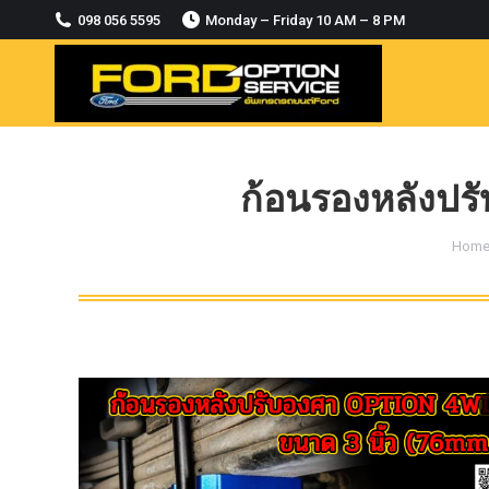
2018-2021
098 056 5595
Monday – Friday 10 AM – 8 PM
MODULE CCM. ระบบ Adaptive For Ford
ranger Everest 2015-2018
OASIS WHEELS
option
PINTLE HOOK
ก้อนรองหลังปรั
RAPTOR
You 
Hom
ROLLBAR OPTION 4WD
ROLLER LID HAMER
ROLLER MASTER
TRAILER BALL
ULTIMATE SHACKLES
Uncategorized