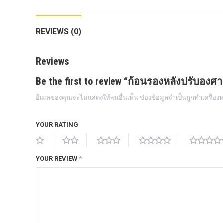
กล้องถอยหลังแท้
REVIEWS (0)
กล่องฟิว BJB FORD ตรงรุ่น RANGER
EVEREST RAPTOR 2015-2021
Reviews
กล้องมองรอบคัน 360องศา
Be the first to review “ก้อนรองหลังปรับองศ
กล่องเครื่อง
อีเมลของคุณจะไม่แสดงให้คนอื่นเห็น
ช่องข้อมูลจำเป็นถูกทำเครื่อ
กล่องเครื่องแท้ Module PCM Ford (SID
209 ) RANGER& EVEREST 2.2 3.2
YOUR RATING
กล่องเพิ่มรีโมทสตาร์ท Car remote
control system ตรงรุ่น Ranger Everest
Raptor Mc 2015 -2021
YOUR REVIEW
*
กล่องเพิ่มรีโมทสตาร์ท ตรงรุ่น Ranger
Everest Raptor Mc 2015 -2021 (ปลั๊ก
ตรงรุ่น ไม่ตัดต่อสาย) ** ต้องโปรแกรม
ระบบ **