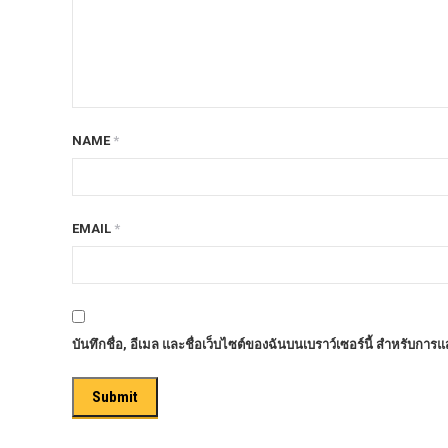
ก้อนรองหลัง option 4wd
ก้อนรองหลังปรับองศา OPTION 4WD
กันชนท้าย OPTION
กันชนท้าย Outlander
NAME
*
กันชนหน้า OPTION
กันชนหน้า Outlander
กันชนหน้ารุ่น HAMER
EMAIL
*
กันชนหลัง HAMER
กันแคร้ง opton 4wd
กันแคร้งเหล็ก HAMER
บันทึกชื่อ, อีเมล และชื่อเว็บไซต์ของฉันบนเบราว์เซอร์นี้ สำหรับการ
กันแคร้งเหล็ก OUTLANDER
กันแคร้งแร็พเตอร์
ครีบฉลาม