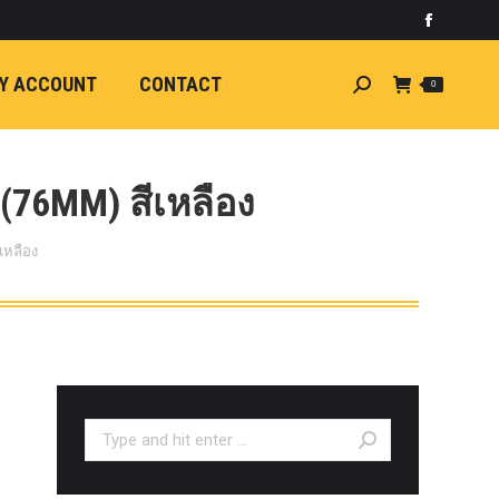
)
light
Faceboo
7
กระจัง
Y ACCOUNT
CONTACT
Search:
0
ัยไฟฟ้า
อน
ศา
ขนาด
(76MM) สีเหลือง
ลัง
เหลือง
ION
้ว
ง
ชุดแต่ง
EW
ตรงรุ่น
Search:
5-ON)
 T6
ตรง