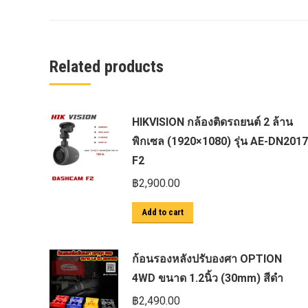
ครีบฉลาม next gen 2022
คานลากจูงแท้ ford
งานอัพเกรดระบบ sycn 3
Related products
งานเปิดระบบ FORD
งานไฟ EVEREST
HIKVISION กล้องติดรถยนต์ 2 ล้าน
งานไฟท้าย Ford
พิกเซล (1920×1080) รุ่น AE-DN2017
งานไฟท้ายF-150
F2
งานไฟหน้า F-150
฿
2,900.00
งานไฟหน้า Ford
Add to cart
ชุด Wide body Ford
ชุดปรับระยะเซ็นเซอร์เพลาหลัง
ก้อนรองหลังปรับองศา OPTION
ชุดป้องกันเซ็นเซอร์วัดองศาเพลาท้าย
4WD ขนาด 1.2นิ้ว (30mm) สีดำ
฿
2,490.00
ชุดแต่ง Ford