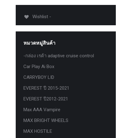
012-
T50
Wishlist -
-
งศา Option
Option
หมวดหมู่สินค้า
ption 4WD
ption
-กล่อง เรด้า adaptive cruise control
องศา
Car Play Ai Box
าอลูมิเนียม
CARRYBOY LID
EVEREST ปี 2015-2021
EVEREST ปี2012-2021
Max AAA Vampire
MAX BRIGHT WHEELS
MAX HOSTILE