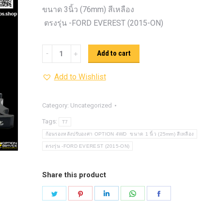
รุ่น -ISUZU V-CROSS (2
ขนาด 3นิ้ว (76mm) สีเหลือง
ON)
ตรงรุ่น -MAZDA B
ตรงรุ่น -FORD EVEREST (2015-ON)
PRO (2012-ON)
ตรงรุ่น 
TOYOTA VIGO
ปีกนกปรับอ
ก้อน
Add to cart
4WD ขาวฝาแดง
ปีกนกปรับองศา 
รอง
4WD ดำฝาแดง
ปีกนกปรับองศา O
Add to Wishlist
หลัง
ปีกนกปรับองศา O
ฟ้าฝาแดง
ปรับ
4WD เหลืองฝาฟ้า
ปีกนกปรับ
องศา
Category:
Uncategorized
Option 4WD แดงฝาดำ
ห่วงโอเมก้
OPTION
Tags:
T7
OPTION 4WD (สีแดง)
ไฟหน้า
อัพเกรด
4WD ขนาด
ก้อนรองหลังปรับองศา OPTION 4WD ขนาด 1 นิ้ว (25mm) สีเหลือง
3นิ้ว
ตรงรุ่น -FORD EVEREST (2015-ON)
(76mm)
สี
Share this product
เหลือง
Share
Share
Share
Share
Share
quantity
on
on
on
on
on