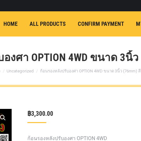
ON)
FX4 (2012-ON
REVO
T
NP300 (2015-ON)
HOME
ALL PRODUCTS
CONFIRM PAYMENT
M
หน้า
การ์ดมอเตอร์พวงมาล
กล้องถอยหลัง
ก้
FORD RANGER NEXTGEN 2022
รองหน้าปรับอง
OPTION 4WD 
บองศา OPTION 4WD ขนาด 3นิ้ว 
1 นิ้ว (25mm) สี
are here:
เหลือง
ก้อนรองห
e
Uncategorized
ก้อนรองหลังปรับองศา OPTION 4WD ขนาด 3นิ้ว (76mm) สี
ปรับองศา OPT
4WD ขนาด 1 นิ
(25mm) สีเหลือ
ตรงรุ่น -CHEVE ALL N
฿
3,300.00
COLORADO (2012-ON)
-FORD EVEREST (201
ตรงรุ่น -FORD RANGER
ก้อนรองหลังปรับองศา OPTION 4WD