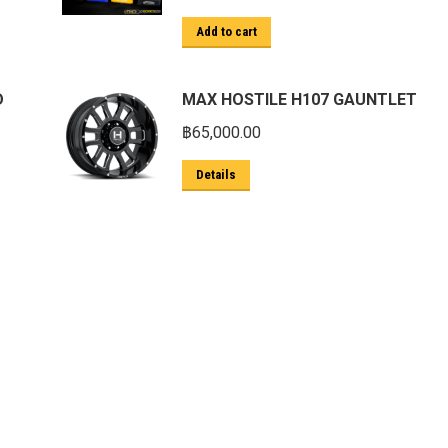
Add to cart
D
MAX HOSTILE H107 GAUNTLET
฿
65,000.00
Details