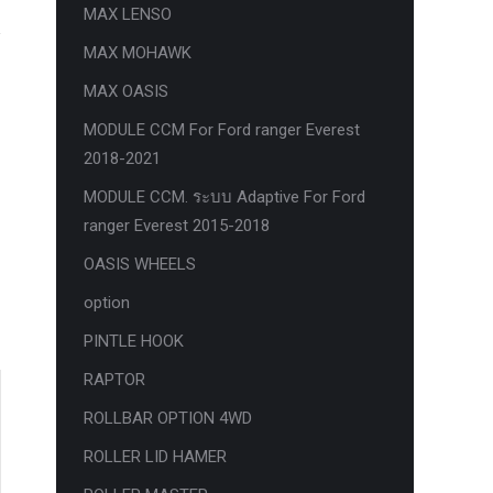
MAX LENSO
MAX MOHAWK
MAX OASIS
MODULE CCM For Ford ranger Everest
2018-2021
MODULE CCM. ระบบ Adaptive For Ford
ranger Everest 2015-2018
OASIS WHEELS
option
PINTLE HOOK
RAPTOR
ROLLBAR OPTION 4WD
ROLLER LID HAMER