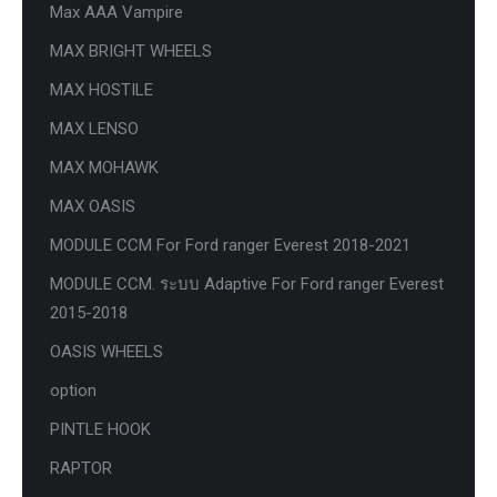
Max AAA Vampire
MAX BRIGHT WHEELS
MAX HOSTILE
MAX LENSO
MAX MOHAWK
MAX OASIS
MODULE CCM For Ford ranger Everest 2018-2021
MODULE CCM. ระบบ Adaptive For Ford ranger Everest
2015-2018
OASIS WHEELS
option
PINTLE HOOK
RAPTOR