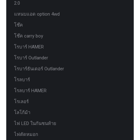
2.0
แหนบแอด option 4wd
โช๊ค
โช๊ค carry boy
โรบาร์ HAMER
โรบาร์ Outlander
โรบาร์ธันเดอร์ Outlander
โรลบาร์
โรลบาร์ HAMER
โรเลอร์
โลโก้ม้า
ไฟ LED ในกันชนท้าย
ไฟตัดหมอก