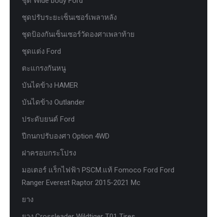
ชุด Wide body Ford
ชุดปรับระยะเซ็นเซอร์เพลาหลัง
ชุดป้องกันเซ็นเซอร์วัดองศาเพลาท้าย
ชุดแต่ง Ford
ตะแกรงกันหนู
บันไดข้าง HAMER
บันไดข้าง Outlander
ประดับยนต์ Ford
ปีกนกปรับองศา Option 4WD
ฝาครอบกระโปรง
มอเตอร์ แร็กไฟฟ้า PSCM.แท้ Fomoco Ford Ford
Ranger Everest Raptor 2015-2021 Mc
ยาง
ยาง Crossleader Wildtiger T01 Tires