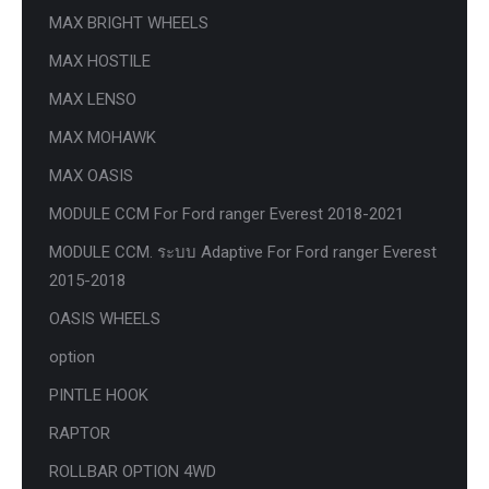
MAX BRIGHT WHEELS
MAX HOSTILE
MAX LENSO
MAX MOHAWK
MAX OASIS
MODULE CCM For Ford ranger Everest 2018-2021
MODULE CCM. ระบบ Adaptive For Ford ranger Everest
2015-2018
OASIS WHEELS
option
PINTLE HOOK
RAPTOR
ROLLBAR OPTION 4WD