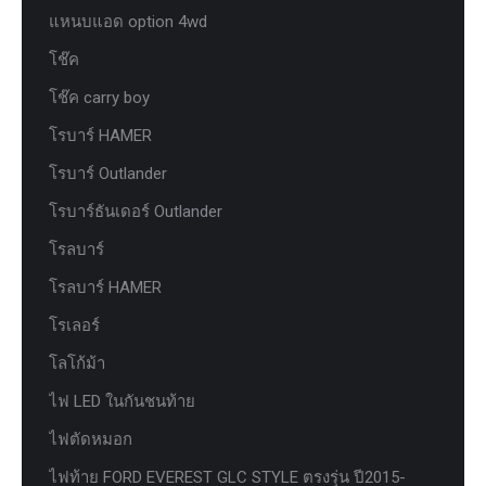
แหนบแอด option 4wd
โช๊ค
โช๊ค carry boy
โรบาร์ HAMER
โรบาร์ Outlander
โรบาร์ธันเดอร์ Outlander
โรลบาร์
โรลบาร์ HAMER
โรเลอร์
โลโก้ม้า
ไฟ LED ในกันชนท้าย
ไฟตัดหมอก
ไฟท้าย FORD EVEREST GLC STYLE ตรงรุ่น ปี2015-