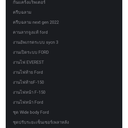
กันแคร้งแร็พเตอร์
ครีบฉลาม
ครีบฉลาม next gen 2022
คานลากจูงแท้ ford
งานอัพเกรดระบบ sycn 3
งานเปิดระบบ FORD
งานไฟ EVEREST
งานไฟท้าย Ford
งานไฟท้ายF-150
งานไฟหน้า F-150
งานไฟหน้า Ford
ชุด Wide body Ford
ชุดปรับระยะเซ็นเซอร์เพลาหลัง