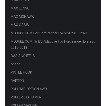
MAX LENSO
MAX MOHAWK
MAX OASIS
MODULE CCM For Ford ranger Everest 2018-2021
MODULE CCM. ระบบ Adaptive For Ford ranger Everest
2015-2018
OASIS WHEELS
option
PINTLE HOOK
RAPTOR
ROLLBAR OPTION 4WD
ROLLER LID HAMER
ROLLER MASTER