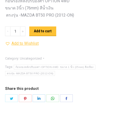
ก้อนรองหลังปรับองศา OPTION 4WD
ขนาด 3นิ้ว (76mm) สีน้ำเงิน
ตรงรุ่น -MAZDA BT50 PRO (2012-ON)
ก้อน
Add to cart
รอง
Add to Wishlist
หลัง
ปรับ
องศา
Category:
Uncategorized
OPTION
Tags:
ก้อนรองหลังปรับองศา OPTION 4WD ขนาด 1 นิ้ว (25mm) สีเหลือง
4WD ขนาด
ตรงรุ่น -MAZDA BT50 PRO (2012-ON)
3นิ้ว
(76mm)
Share this product
สีน้ำเงิน
Share
Share
Share
Share
Share
quantity
on
on
on
on
on
Twitter
Pinterest
LinkedIn
WhatsApp
Facebook