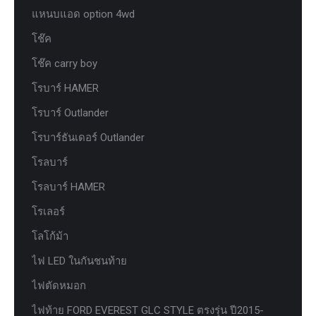
แหนบแอด option 4wd
โช๊ค
โช๊ค carry boy
โรบาร์ HAMER
โรบาร์ Outlander
โรบาร์ธันเดอร์ Outlander
โรลบาร์
โรลบาร์ HAMER
โรเลอร์
โลโก้ม้า
ไฟ LED ในกันชนท้าย
ไฟตัดหมอก
ไฟท้าย FORD EVEREST GLC STYLE ตรงรุ่น ปี2015-