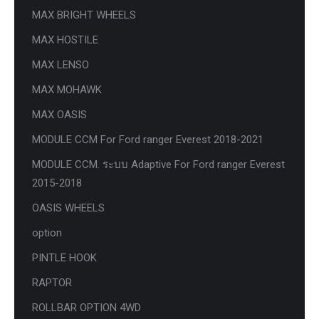
MAX BRIGHT WHEELS
MAX HOSTILE
MAX LENSO
MAX MOHAWK
MAX OASIS
MODULE CCM For Ford ranger Everest 2018-2021
MODULE CCM. ระบบ Adaptive For Ford ranger Everest
2015-2018
OASIS WHEELS
option
PINTLE HOOK
RAPTOR
ROLLBAR OPTION 4WD